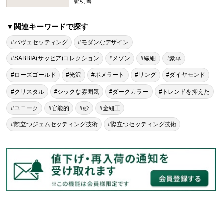
証明書
▼関連キーワードで探す
#パヴェセッティング
#モダンなデザイン
#SABBIA(サッビア)コレクション
#メゾン
#繊細
#豪華
#ローズゴールド
#光沢
#ポメラート
#リング
#ダイヤモンド
#クリスタル
#シックな雰囲気
#ダークカラー
#トレンドを抑えた
#ユニーク
#官能的
#砂
#金細工
#際立つジェムセッティング技術
#際立つセッティング技術