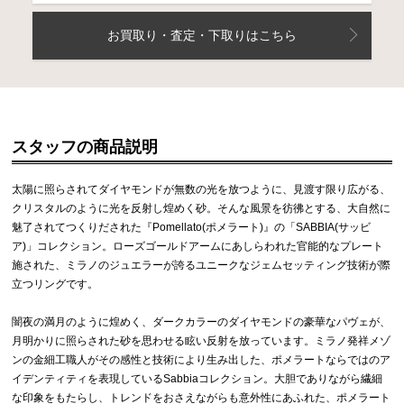
お買取り・査定・下取りはこちら
スタッフの商品説明
太陽に照らされてダイヤモンドが無数の光を放つように、見渡す限り広がる、
クリスタルのように光を反射し煌めく砂。そんな風景を彷彿とする、大自然に
魅了されてつくりだされた『Pomellato(ポメラート)』の「SABBIA(サッビ
ア)」コレクション。ローズゴールドアームにあしらわれた官能的なプレート
施された、ミラノのジュエラーが誇るユニークなジェムセッティング技術が際
立つリングです。
闇夜の満月のように煌めく、ダークカラーのダイヤモンドの豪華なパヴェが、
月明かりに照らされた砂を思わせる眩い反射を放っています。ミラノ発祥メゾ
ンの金細工職人がその感性と技術により生み出した、ポメラートならではのア
イデンティティを表現しているSabbiaコレクション。大胆でありながら繊細
な印象をもたらし、トレンドをおさえながらも意外性にあふれた、ポメラート