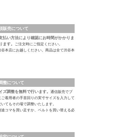
頭販売について
支払い方法により確認にお時間がかかりま
ります。
ご注文時にご指定ください。
渋谷本店にお越しください。商品は全て渋谷本
調整について
イズ調整を無料で行います。
通信販売でブ
にご着用者の手首回りの実寸サイズを入力して
だいてもその場で調整いたします。
別途コマを買い足すか、ベルトを買い替える必
設定について