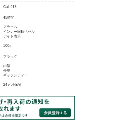
Cal. 918
45時間
アラーム
インナー回転ベゼル
デイト表示
100m
ブラック
内箱
外箱
ギャランティー
24ヵ月保証