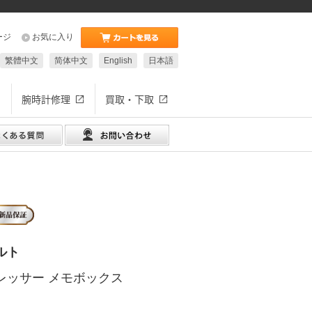
ージ
お気に入り
繁體中文
简体中文
English
日本語
腕時計修理
買取・下取
ルト
レッサー メモボックス