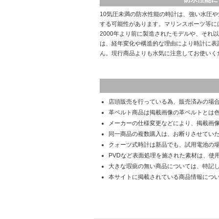
10気圧未満の防水性能の時計は、強い水圧
する可能性があります。マリンスポーツ等に
2000年より前に製造されたモデルや、それ
は、経年変化や構造的な理由により時計に表
ん。現行商品よりも水気に注意してお使いく
店頭販売を行っている為、販売済みの場
革ベルト商品は掲載画像の革ベルトとは
メーカーの仕様変更などにより、掲載画
同一商品の複数購入は、お断りさせてい
クォーツ式時計は新品でも、試用電池の
PVDなど表面処理を施された素材は、使
大きな瑕疵の無い商品については、特記
本サイトに掲載されている商品情報につ