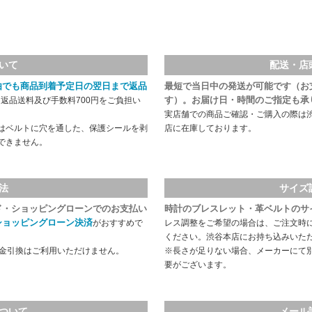
いて
配送・店
由でも商品到着予定日の翌日まで返品
最短で当日中の発送が可能です（お
す）。お届け日・時間のご指定も承
返品送料及び手数料700円をご負担い
実店舗での商品ご確認・ご購入の際は
はベルトに穴を通した、保護シールを剥
店に在庫しております。
できません。
法
サイズ
ド・ショッピングローンでのお支払い
時計のブレスレット・革ベルトのサ
ショッピングローン決済
がおすすめで
レス調整をご希望の場合は、ご注文時
ください。渋谷本店にお持ち込みいた
代金引換はご利用いただけません。
※長さが足りない場合、メーカーにて
要がございます。
ついて
メール