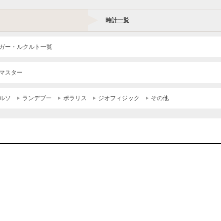
時計一覧
ガー・ルクルト一覧
マスター
ルソ
ランデブー
ポラリス
ジオフィジック
その他