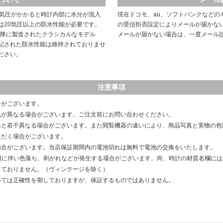
や気圧がかかると時計内部に水分が混入
現在ドコモ、au、ソフトバンクなどの
は20気圧以上の防水性能が必要です。
の受信拒否設定によりメールが届かな
以降に製造されたクラシカルなモデル
メールが届かない場合は、一度メール
記された防水性能は維持されておりませ
ださい。
注意事項
合がございます。
色が異なる場合がございます。ご注文前にお問い合わせください。
像と若干異なる場合がございます。また閲覧機器の違いにより、商品写真と実物の色
ただく場合がございます。
場合がございます。当店保証期間内の電池切れは無料で電池の交換をいたします。
用に伴い色落ち、剥がれなどが発生する場合がございます。尚、時計の材質名欄に
しておりません。（ヴィンテージを除く）
いては正確性を期しておりますが、保証するものではありません。