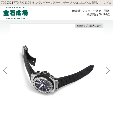
709.ZX.1770.RX.1104 キングパワー パワーリザーブ ジルコニウム 新品 ｜ ウブロ
腕時計･ジュエリー販売・通販
取扱商品 59,194点
画像タップで拡大します