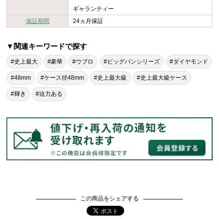
ギャランティー
保証期間
24ヵ月保証
▼関連キーワードで探す
#史上最大
#豪華
#ウブロ
#ビッグバンシリーズ
#ダイヤモンド
#48mm
#ケース径48mm
#史上最大級
#史上最大級ケース
#輝き
#迫力ある
この商品をシェアする