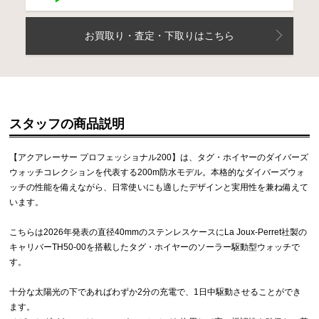
お買取り・査定・下取りはこちら
スタッフの商品説明
【アクアレーサー プロフェッショナル200】は、タグ・ホイヤーのダイバーズ
ウォッチコレクションを代表する200m防水モデル。本格的なダイバーズウォ
ッチの性能を備えながら、日常使いにも適したデザインと実用性を兼ね備えて
います。
こちらは2026年発表の直径40mmのステンレスケースにLa Joux-Perret社製の
キャリバーTH50-00を搭載したタグ・ホイヤーのソーラー駆動型ウォッチで
す。
十分な太陽光の下であればわずか2分の充電で、1日中駆動させることができ
ます。