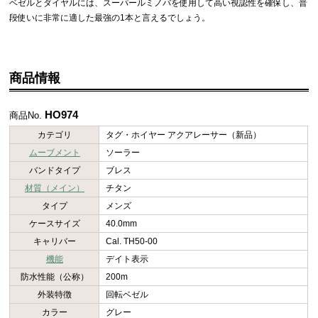
ベゼルとダイヤルには、スーパールミノバを使用して高い視認性を確保し、普
段使いに非常に適した最強の1本と言えるでしょう。
商品情報
HO974
商品No.
カテゴリ
タグ・ホイヤー アクアレーサー（新品）
ムーブメント
ソーラー
バンドタイプ
ブレス
材質（メイン）
チタン
タイプ
メンズ
ケースサイズ
40.0mm
キャリバー
Cal. TH50-00
機能
デイト表示
防水性能（公称）
200m
外装特徴
回転ベゼル
カラー
グレー