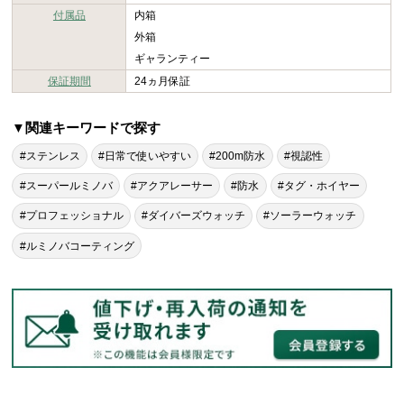
付属品
内箱
外箱
ギャランティー
保証期間
24ヵ月保証
▼関連キーワードで探す
#ステンレス
#日常で使いやすい
#200m防水
#視認性
#スーパールミノバ
#アクアレーサー
#防水
#タグ・ホイヤー
#プロフェッショナル
#ダイバーズウォッチ
#ソーラーウォッチ
#ルミノバコーティング