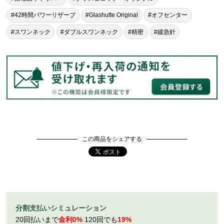
#42時間パワーリザーブ
#Glashutte Original
#オフセンター
#スワンネック
#ダブルスワンネック
#精密
#緩急針
この商品をシェアする
分割支払いシミュレーション
20回払いまで
金利0%
120回でも
19%