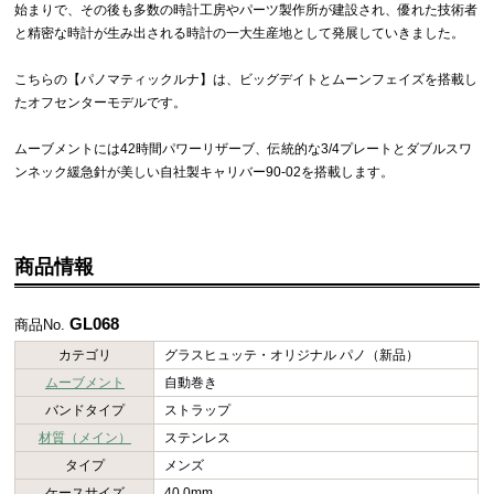
始まりで、その後も多数の時計工房やパーツ製作所が建設され、優れた技術者
と精密な時計が生み出される時計の一大生産地として発展していきました。
こちらの【パノマティックルナ】は、ビッグデイトとムーンフェイズを搭載し
たオフセンターモデルです。
ムーブメントには42時間パワーリザーブ、伝統的な3/4プレートとダブルスワ
ンネック緩急針が美しい自社製キャリバー90-02を搭載します。
商品情報
GL068
商品No.
カテゴリ
グラスヒュッテ・オリジナル パノ（新品）
ムーブメント
自動巻き
バンドタイプ
ストラップ
材質（メイン）
ステンレス
タイプ
メンズ
ケースサイズ
40.0mm