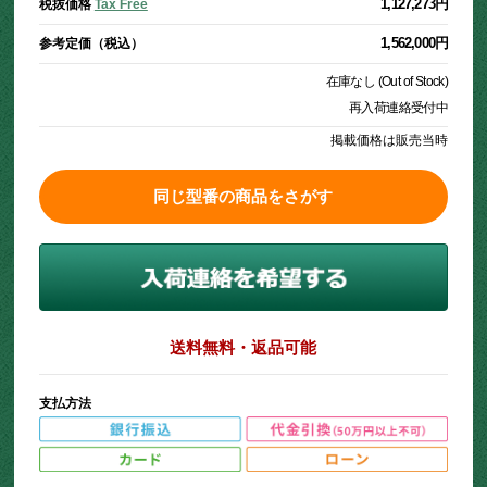
1,127,273円
税抜価格
Tax Free
1,562,000円
参考定価（税込）
在庫なし (Out of Stock)
再入荷連絡受付中
掲載価格は販売当時
同じ型番の商品をさがす
送料無料・返品可能
支払方法