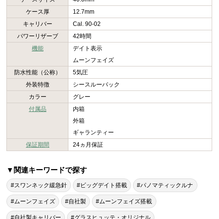
ケース厚
12.7mm
キャリバー
Cal. 90-02
パワーリザーブ
42時間
機能
デイト表示
ムーンフェイズ
防水性能（公称）
5気圧
外装特徴
シースルーバック
カラー
グレー
付属品
内箱
外箱
ギャランティー
保証期間
24ヵ月保証
▼関連キーワードで探す
#スワンネック緩急針
#ビッグデイト搭載
#パノマティックルナ
#ムーンフェイズ
#自社製
#ムーンフェイズ搭載
#自社製キャリバー
#グラスヒュッテ・オリジナル