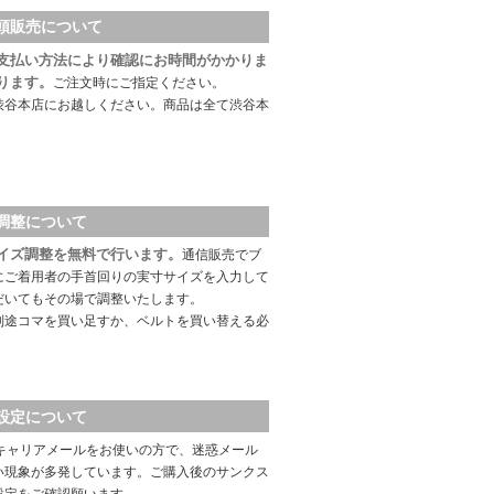
頭販売について
支払い方法により確認にお時間がかかりま
ります。
ご注文時にご指定ください。
渋谷本店にお越しください。商品は全て渋谷本
調整について
イズ調整を無料で行います。
通信販売でブ
にご着用者の手首回りの実寸サイズを入力して
だいてもその場で調整いたします。
別途コマを買い足すか、ベルトを買い替える必
設定について
キャリアメールをお使いの方で、迷惑メール
い現象が多発しています。ご購入後のサンクス