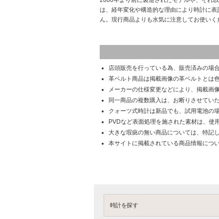
2000年より前に製造されたモデルや、それ
は、経年変化や構造的な理由により時計に表
ん。現行商品よりも水気に注意してお使いく
店頭販売を行っている為、販売済みの場
革ベルト商品は掲載画像の革ベルトとは
メーカーの仕様変更などにより、掲載画
同一商品の複数購入は、お断りさせてい
クォーツ式時計は新品でも、試用電池の
PVDなど表面処理を施された素材は、使
大きな瑕疵の無い商品については、特記
本サイトに掲載されている商品情報につ
時計を探す