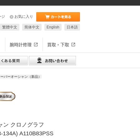
ージ
お気に入り
繁體中文
简体中文
English
日本語
腕時計修理
買取・下取
スーパーオーシャン（新品）
ャン クロノグラフ
3-134A) A110B83PSS