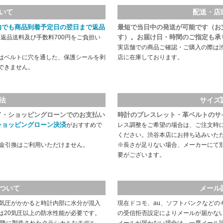
いて
配送・店
由でも商品到着予定日の翌日まで返品
最短で当日中の発送が可能です（お
す）。お届け日・時間のご指定も承
返品送料及び手数料700円をご負担い
実店舗での商品ご確認・ご購入の際は
はベルトに穴を通した、保護シールを剥
店に在庫しております。
できません。
法
サイズ
ド・ショッピングローンでのお支払い
時計のブレスレット・革ベルトのサ
ショッピングローン決済
がおすすめで
レス調整をご希望の場合は、ご注文時
ください。渋谷本店にお持ち込みいた
代金引換はご利用いただけません。
※長さが足りない場合、メーカーにて
要がございます。
ついて
メール
や気圧がかかると時計内部に水分が混入
現在ドコモ、au、ソフトバンクなどの
は20気圧以上の防水性能が必要です。
の受信拒否設定によりメールが届かな