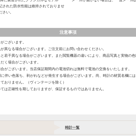
以降に製造されたクラシカルなモデル
メールが届かない場合は、一度メール
記された防水性能は維持されておりませ
ださい。
注意事項
合がございます。
色が異なる場合がございます。ご注文前にお問い合わせください。
像と若干異なる場合がございます。また閲覧機器の違いにより、商品写真と実物の色
ただく場合がございます。
場合がございます。当店保証期間内の電池切れは無料で電池の交換をいたします。
用に伴い色落ち、剥がれなどが発生する場合がございます。尚、時計の材質名欄に
しておりません。（ヴィンテージを除く）
いては正確性を期しておりますが、保証するものではありません。
時計一覧