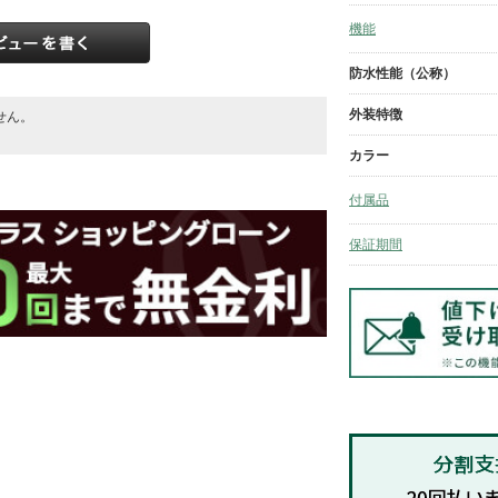
機能
防水性能（公称）
外装特徴
せん。
。
カラー
付属品
保証期間