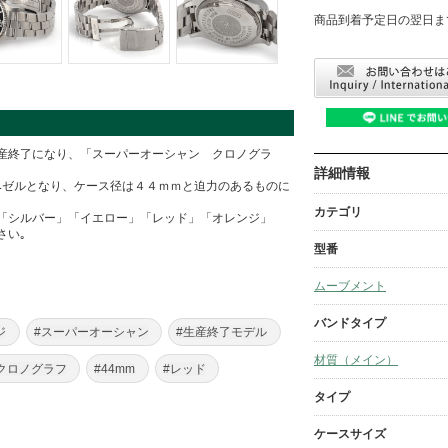
商品到着予定日の翌日ま
産終了になり、「スーパーオーシャン クロノグラ
詳細情報
ベゼルとなり、ケース径は４４ｍｍと迫力のあるものに
カテゴリ
「シルバー」「イエロー」「レッド」「オレンジ」
さい｡
型番
ムーブメント
バンドタイプ
ジ
#スーパーオーシャン
#生産終了モデル
材質（メイン）
クロノグラフ
#44mm
#レッド
タイプ
ケースサイズ