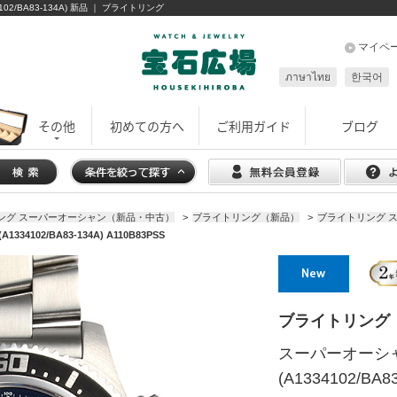
02/BA83-134A) 新品 ｜ ブライトリング
マイペ
ภาษาไทย
한국어
その他
初めての方へ
ご利用ガイド
ブログ
ング スーパーオーシャン（新品・中古）
>
ブライトリング（新品）
>
ブライトリング 
02/BA83-134A) A110B83PSS
ブライトリング
スーパーオーシ
(A1334102/BA8