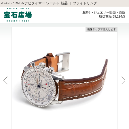
A242G71WBA ナビタイマー ワールド 新品 ｜ ブライトリング
腕時計･ジュエリー販売・通販
取扱商品 59,194点
画像タップで拡大します