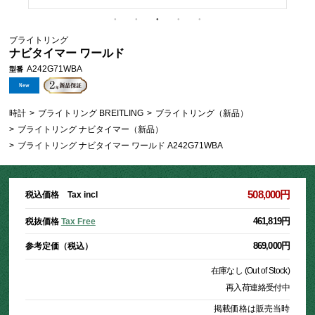
ブライトリング
ナビタイマー ワールド
A242G71WBA
型番
時計
>
ブライトリング BREITLING
>
ブライトリング（新品）
>
ブライトリング ナビタイマー（新品）
>
ブライトリング ナビタイマー ワールド A242G71WBA
508,000円
税込価格 Tax incl
461,819円
税抜価格
Tax Free
869,000円
参考定価（税込）
在庫なし (Out of Stock)
再入荷連絡受付中
掲載価格は販売当時