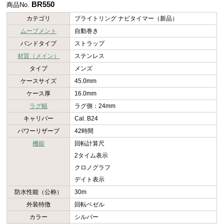
BR550
商品No.
カテゴリ
ブライトリング ナビタイマー（新品）
ムーブメント
自動巻き
バンドタイプ
ストラップ
材質（メイン）
ステンレス
タイプ
メンズ
ケースサイズ
45.0mm
ケース厚
16.0mm
ラグ幅
ラグ側：24mm
キャリバー
Cal. B24
パワーリザーブ
42時間
機能
回転計算尺
2タイム表示
クロノグラフ
デイト表示
防水性能（公称）
30m
外装特徴
回転ベゼル
カラー
シルバー