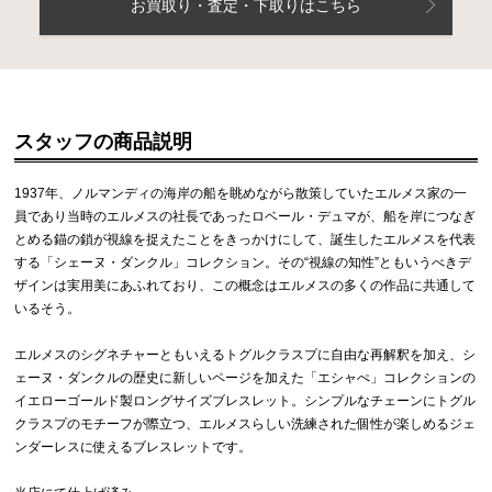
お買取り・査定・下取りはこちら
スタッフの商品説明
1937年、ノルマンディの海岸の船を眺めながら散策していたエルメス家の一
員であり当時のエルメスの社長であったロベール・デュマが、船を岸につなぎ
とめる錨の鎖が視線を捉えたことをきっかけにして、誕生したエルメスを代表
する「シェーヌ・ダンクル」コレクション。その“視線の知性”ともいうべきデ
ザインは実用美にあふれており、この概念はエルメスの多くの作品に共通して
いるそう。
エルメスのシグネチャーともいえるトグルクラスプに自由な再解釈を加え、シ
ェーヌ・ダンクルの歴史に新しいページを加えた「エシャぺ」コレクションの
イエローゴールド製ロングサイズブレスレット。シンプルなチェーンにトグル
クラスプのモチーフが際立つ、エルメスらしい洗練された個性が楽しめるジェ
ンダーレスに使えるブレスレットです。