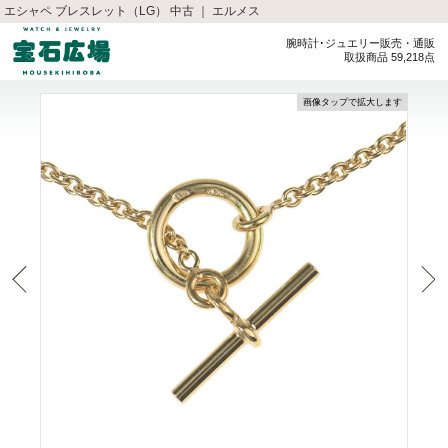
エシャペ ブレスレット（LG） 中古 ｜ エルメス
腕時計･ジュエリー販売・通販
取扱商品 59,218点
画像タップで拡大します