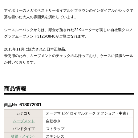
アイボリーのメガタペストリーダイアルとブラウンのインダイアルがシックで
落ち着いた大人の雰囲気を演出しています。
シースルーバックからは、彫金が施された22Kローターが美しい自社製クロノ
グラフムーブメント3126/3840がご覧になれます。
2015年11月に販売された日本正規品。
未使用のため、ムーブメントのチェックのみ行っており、ケースに保護シール
が付いております。
商品情報
618072001
商品No.
カテゴリ
オーデマ ピゲ ロイヤルオーク オフショア（中古）
ムーブメント
自動巻き
バンドタイプ
ストラップ
材質（メイン）
ステンレス