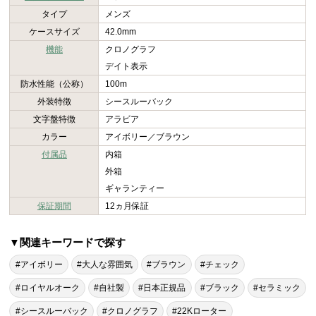
タイプ
メンズ
ケースサイズ
42.0mm
機能
クロノグラフ
デイト表示
防水性能（公称）
100m
外装特徴
シースルーバック
文字盤特徴
アラビア
カラー
アイボリー／ブラウン
付属品
内箱
外箱
ギャランティー
保証期間
12ヵ月保証
▼関連キーワードで探す
#アイボリー
#大人な雰囲気
#ブラウン
#チェック
#ロイヤルオーク
#自社製
#日本正規品
#ブラック
#セラミック
#シースルーバック
#クロノグラフ
#22Kローター