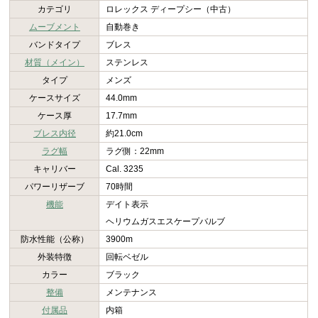
カテゴリ
ロレックス ディープシー（中古）
ムーブメント
自動巻き
バンドタイプ
ブレス
材質（メイン）
ステンレス
タイプ
メンズ
ケースサイズ
44.0mm
ケース厚
17.7mm
ブレス内径
約21.0cm
ラグ幅
ラグ側：22mm
キャリバー
Cal. 3235
パワーリザーブ
70時間
機能
デイト表示
ヘリウムガスエスケープバルブ
防水性能（公称）
3900m
外装特徴
回転ベゼル
カラー
ブラック
整備
メンテナンス
付属品
内箱