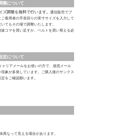
調整について
イズ調整を無料で行います。
通信販売でブ
にご着用者の手首回りの実寸サイズを入力して
だいてもその場で調整いたします。
別途コマを買い足すか、ベルトを買い替える必
設定について
キャリアメールをお使いの方で、迷惑メール
い現象が多発しています。ご購入後のサンクス
設定をご確認願います。
味異なって見える場合があります。