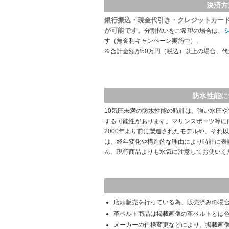
決済方
銀行振込・現金代引き・クレジットカー
が可能です。
分割払いをご希望の場合は、
す（無金利キャンペーン実施中）。
※合計金額が50万円（税込）以上の場合、
防水性能に
10気圧未満の防水性能の時計は、強い水圧
する可能性があります。マリンスポーツ等に
2000年より前に製造されたモデルや、それ
は、経年変化や構造的な理由により時計に表
ん。現行商品よりも水気に注意してお使いく
店頭販売を行っている為、販売済みの場
革ベルト商品は掲載画像の革ベルトとは
メーカーの仕様変更などにより、掲載画