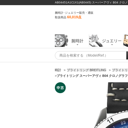
AB04451A1C1X1(AB0445) スーパーアヴィ B04
腕時計･ジュエリー販売・通販
60,019点
取扱商品
腕時計
ジュエリー
時計
>
ブライトリング BREITLING
>
ブライトリ
>
ブライトリング スーパーアヴィ B04 クロノグラフ GMT