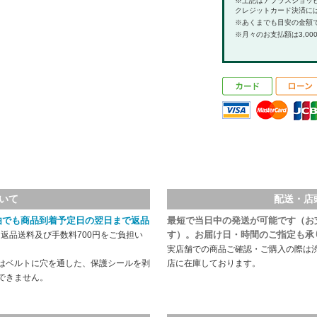
※上記はアプラスショッ
クレジットカード決済に
※あくまでも目安の金額
※月々のお支払額は3,00
いて
配送・店
由でも商品到着予定日の翌日まで返品
最短で当日中の発送が可能です（お
す）。お届け日・時間のご指定も承
返品送料及び手数料700円をご負担い
実店舗での商品ご確認・ご購入の際は
はベルトに穴を通した、保護シールを剥
店に在庫しております。
できません。