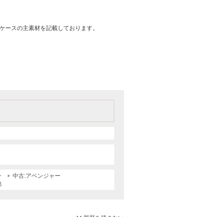
はケースの主素材を記載しております。
ン
中古:アベンジャー
他