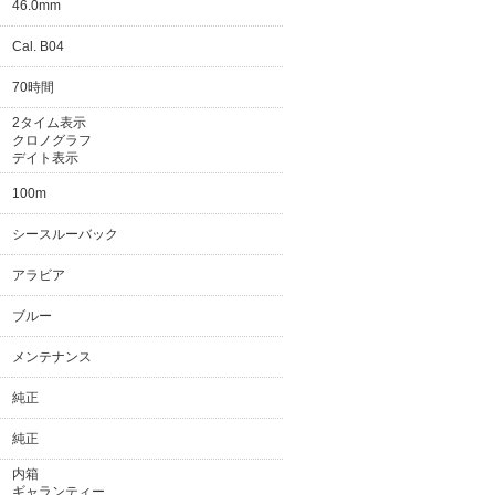
46.0mm
Cal. B04
70時間
2タイム表示
クロノグラフ
デイト表示
100m
シースルーバック
アラビア
ブルー
メンテナンス
純正
純正
内箱
ギャランティー