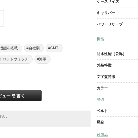
ケースサイズ
キャリバー
パワーリザーブ
機能
を機能を搭載
#自社製
#GMT
防水性能（公称）
パイロットウォッチ
#海軍
外装特徴
文字盤特徴
カラー
整備
ベルト
せん。
。
尾錠
付属品