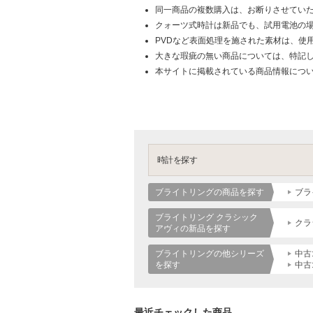
同一商品の複数購入は、お断りさせてい
クォーツ式時計は新品でも、試用電池の
PVDなど表面処理を施された素材は、使
大きな瑕疵の無い商品については、特記
本サイトに掲載されている商品情報につ
時計を探す
ブライトリングの商品を探す
ブラ
ブライトリング クラシック
クラ
アヴィの新品を探す
ブライトリングの他シリーズ
中古
を探す
中古
最近チェックした商品