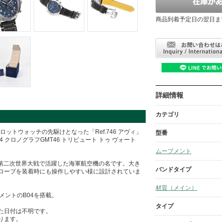
商品到着予定日の翌日ま
詳細情報
カテゴリ
ットウォッチの先駆けとなった「Ref.746 アヴィ」
型番
クロノグラフGMT46 トリビュート トゥ ヴォート
ムーブメント
、第二次世界大戦で活躍した海軍航空機の名です。大き
バンドタイプ
ローブを装着時にも操作しやすい様に設計されていま
材質（メイン）
メントのB04を搭載。
タイプ
た日付は不明です。
ります。