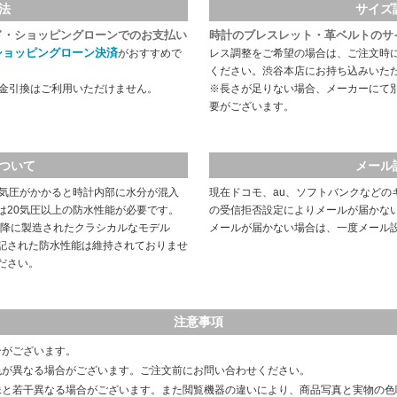
法
サイズ
ド・ショッピングローンでのお支払い
時計のブレスレット・革ベルトのサ
ショッピングローン決済
がおすすめで
レス調整をご希望の場合は、ご注文時
ください。渋谷本店にお持ち込みいた
代金引換はご利用いただけません。
※長さが足りない場合、メーカーにて
要がございます。
ついて
メール
や気圧がかかると時計内部に水分が混入
現在ドコモ、au、ソフトバンクなどの
は20気圧以上の防水性能が必要です。
の受信拒否設定によりメールが届かな
以降に製造されたクラシカルなモデル
メールが届かない場合は、一度メール
記された防水性能は維持されておりませ
ださい。
注意事項
合がございます。
色が異なる場合がございます。ご注文前にお問い合わせください。
像と若干異なる場合がございます。また閲覧機器の違いにより、商品写真と実物の色