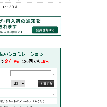
12ヵ月保証
円
額
円
の場合も
カートボタン
からお進みください。