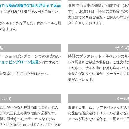
由でも商品到着予定日の翌日まで返品
最短で当日中の発送が可能です（お
す）。お届け日・時間のご指定も承
返品送料及び手数料700円をご負担い
実店舗での商品ご確認・ご購入の際は
はベルトに穴を通した、保護シールを剥
店に在庫しております。
できません。
法
サイズ
ド・ショッピングローンでのお支払い
時計のブレスレット・革ベルトのサ
ショッピングローン決済
がおすすめで
レス調整をご希望の場合は、ご注文時
ください。渋谷本店にお持ち込みいた
代金引換はご利用いただけません。
※長さが足りない場合、メーカーにて
要がございます。
ついて
メール
や気圧がかかると時計内部に水分が混入
現在ドコモ、au、ソフトバンクなどの
は20気圧以上の防水性能が必要です。
の受信拒否設定によりメールが届かな
以降に製造されたクラシカルなモデル
メールが届かない場合は、一度メール
記された防水性能は維持されておりませ