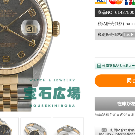
商品NO:
61427500
税込販売価格(tax inc
税別販売価格(
Tax F
同
商品到着予定日の翌日ま