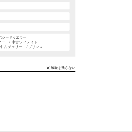
古:シードゥエラー
ター
中古:デイデイト
中古:チェリーニ / プリンス
履歴を残さない