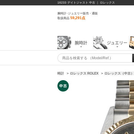
16233 デイトジャスト 中古 ｜ ロレックス
腕時計･ジュエリー販売・通販
59,291点
取扱商品
腕時計
ジュエリー
時計
>
ロレックス ROLEX
>
ロレックス（中古）