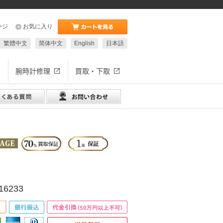
ージ
お気に入り
繁體中文
简体中文
English
日本語
腕時計修理
買取・下取
6233