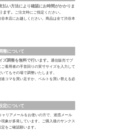
支払い方法により確認にお時間がかかりま
ります。
ご注文時にご指定ください。
渋谷本店にお越しください。商品は全て渋谷本
調整について
イズ調整を無料で行います。
通信販売でブ
にご着用者の手首回りの実寸サイズを入力して
だいてもその場で調整いたします。
別途コマを買い足すか、ベルトを買い替える必
設定について
キャリアメールをお使いの方で、迷惑メール
い現象が多発しています。ご購入後のサンクス
設定をご確認願います。