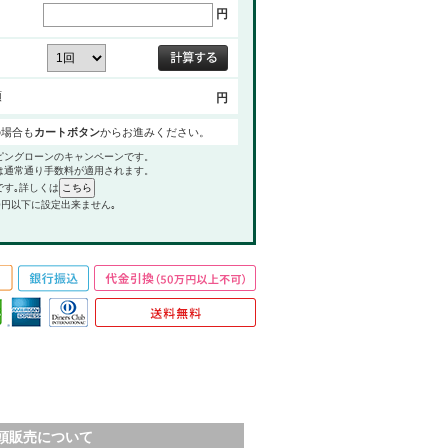
円
額
円
の場合も
カートボタン
からお進みください。
ピングローンのキャンペーンです。
は通常通り手数料が適用されます。
です｡詳しくは
0円以下に設定出来ません｡
頭販売について