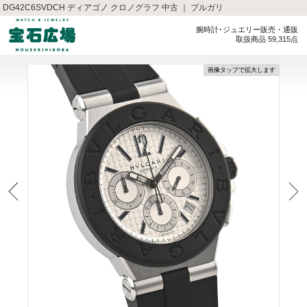
DG42C6SVDCH ディアゴノ クロノグラフ 中古 ｜ ブルガリ
腕時計･ジュエリー販売・通販
取扱商品 59,315点
画像タップで拡大します