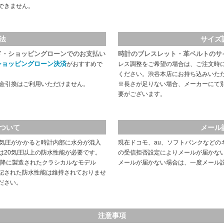
できません。
法
サイズ
ド・ショッピングローンでのお支払い
時計のブレスレット・革ベルトのサ
ショッピングローン決済
がおすすめで
レス調整をご希望の場合は、ご注文時
ください。渋谷本店にお持ち込みいた
代金引換はご利用いただけません。
※長さが足りない場合、メーカーにて
要がございます。
ついて
メール
や気圧がかかると時計内部に水分が混入
現在ドコモ、au、ソフトバンクなどの
は20気圧以上の防水性能が必要です。
の受信拒否設定によりメールが届かな
以降に製造されたクラシカルなモデル
メールが届かない場合は、一度メール
記された防水性能は維持されておりませ
ださい。
注意事項