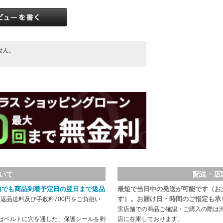
せん。
。
いて
配送・店
由でも商品到着予定日の翌日まで返品
最短で当日中の発送が可能です（お
す）。お届け日・時間のご指定も承
返品送料及び手数料700円をご負担い
実店舗での商品ご確認・ご購入の際は
はベルトに穴を通した、保護シールを剥
店に在庫しております。