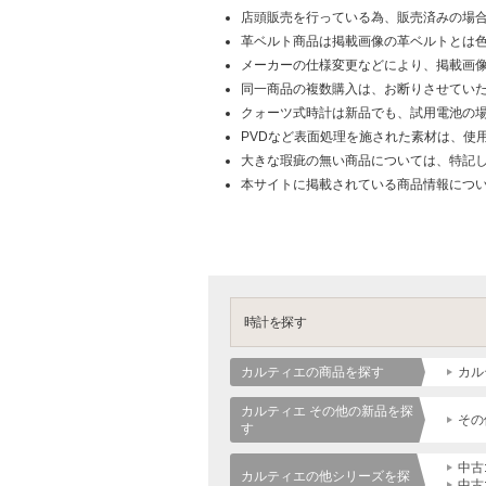
店頭販売を行っている為、販売済みの場
革ベルト商品は掲載画像の革ベルトとは
メーカーの仕様変更などにより、掲載画
同一商品の複数購入は、お断りさせてい
クォーツ式時計は新品でも、試用電池の
PVDなど表面処理を施された素材は、使
大きな瑕疵の無い商品については、特記
本サイトに掲載されている商品情報につ
時計を探す
カルティエの商品を探す
カル
カルティエ その他の新品を探
その
す
中古
カルティエの他シリーズを探
中古