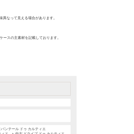
味異なって見える場合があります。
はケースの主素材を記載しております。
:パンテール ドゥ カルティエ
ティエ
中古:ドライブ ドゥ カルティエ