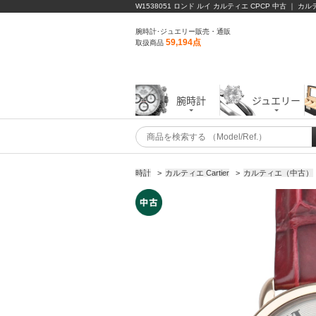
W1538051 ロンド ルイ カルティエ CPCP 中古 ｜ カ
腕時計･ジュエリー販売・通販
59,194点
取扱商品
腕時計
ジュエリー
時計
>
カルティエ Cartier
>
カルティエ（中古）