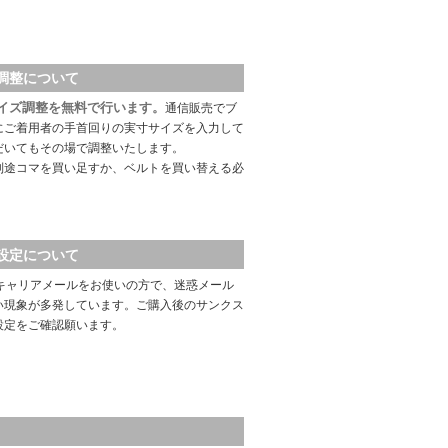
調整について
イズ調整を無料で行います。
通信販売でブ
にご着用者の手首回りの実寸サイズを入力して
だいてもその場で調整いたします。
別途コマを買い足すか、ベルトを買い替える必
設定について
キャリアメールをお使いの方で、迷惑メール
い現象が多発しています。ご購入後のサンクス
設定をご確認願います。