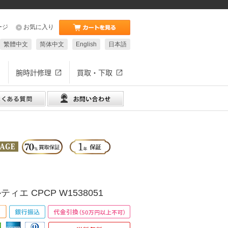
ージ
お気に入り
繁體中文
简体中文
English
日本語
腕時計修理
買取・下取
ィエ CPCP W1538051