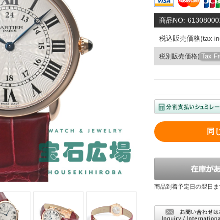
商品NO:
61308000
税込販売価格(tax inc
税別販売価格(
Tax F
同
商品到着予定日の翌日ま