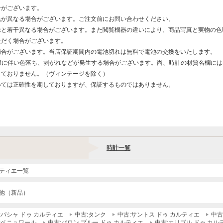
合がございます。
色が異なる場合がございます。ご注文前にお問い合わせください。
像と若干異なる場合がございます。また閲覧機器の違いにより、商品写真と実物の色
ただく場合がございます。
場合がございます。当店保証期間内の電池切れは無料で電池の交換をいたします。
用に伴い色落ち、剥がれなどが発生する場合がございます。尚、時計の材質名欄に
しておりません。（ヴィンテージを除く）
いては正確性を期しておりますが、保証するものではありません。
時計一覧
ティエ一覧
他（新品）
:パシャ ドゥ カルティエ
中古:タンク
中古:サントス ドゥ カルティエ
中古
:ベニュワール
中古:バロン ブルー ドゥ カルティエ
中古:カリブル ドゥ カル