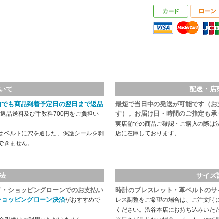
いて
配送・店
由でも商品到着予定日の翌日まで返品
最短で当日中の発送が可能です（お
す）。お届け日・時間のご指定も承
返品送料及び手数料700円をご負担い
実店舗での商品ご確認・ご購入の際は
はベルトに穴を通した、保護シールを剥
店に在庫しております。
できません。
法
サイズ
ド・ショッピングローンでのお支払い
時計のブレスレット・革ベルトのサ
ショッピングローン決済
がおすすめで
レス調整をご希望の場合は、ご注文時
ください。渋谷本店にお持ち込みいた