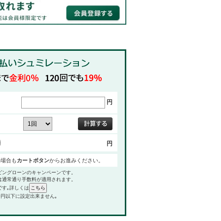
円
額
円
の場合も
カートボタン
からお進みください。
ピングローンのキャンペーンです。
は通常通り手数料が適用されます。
です｡詳しくは
0円以下に設定出来ません｡