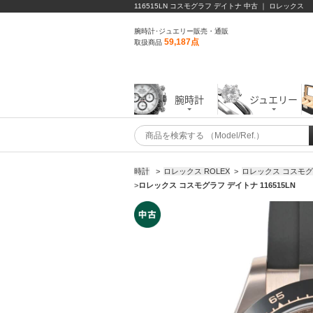
116515LN コスモグラフ デイトナ 中古 ｜ ロレックス
腕時計･ジュエリー販売・通販
59,187点
取扱商品
腕時計
ジュエリー
時計
>
ロレックス ROLEX
>
ロレックス コスモ
>
ロレックス コスモグラフ デイトナ 116515LN