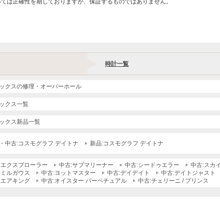
いては正確性を期しておりますが、保証するものではありません。
時計一覧
ックスの修理・オーバーホール
ックス一覧
ックス新品一覧
・中古:コスモグラフ デイトナ
新品:コスモグラフ デイトナ
:エクスプローラー
中古:サブマリーナー
中古:シードゥエラー
中古:スカ
:ミルガウス
中古:ヨットマスター
中古:デイデイト
中古:デイトジャスト
:エアキング
中古:オイスター パーペチュアル
中古:チェリーニ / プリンス