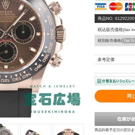
商品NO:
61292200
税込販売価格(tax inc
税別販売価格(
Tax F
参考定価
同
商品到着予定日の翌日ま