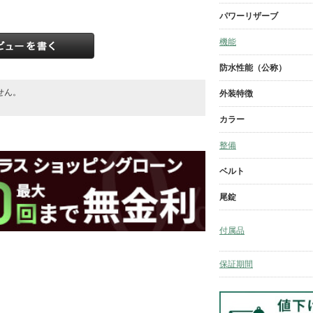
パワーリザーブ
機能
防水性能（公称）
せん。
外装特徴
。
カラー
整備
ベルト
尾錠
付属品
保証期間