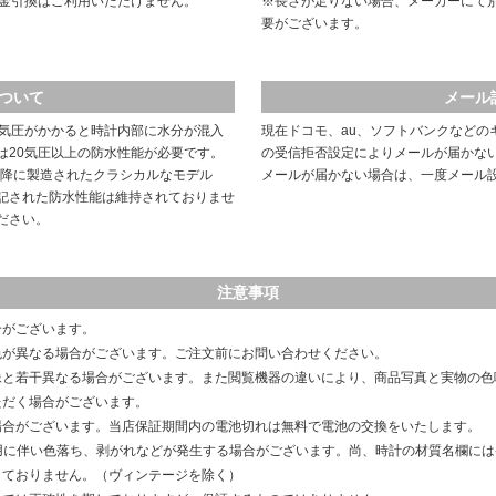
代金引換はご利用いただけません。
※長さが足りない場合、メーカーにて
要がございます。
ついて
メール
や気圧がかかると時計内部に水分が混入
現在ドコモ、au、ソフトバンクなどの
は20気圧以上の防水性能が必要です。
の受信拒否設定によりメールが届かな
以降に製造されたクラシカルなモデル
メールが届かない場合は、一度メール
記された防水性能は維持されておりませ
ださい。
注意事項
合がございます。
色が異なる場合がございます。ご注文前にお問い合わせください。
像と若干異なる場合がございます。また閲覧機器の違いにより、商品写真と実物の色
ただく場合がございます。
場合がございます。当店保証期間内の電池切れは無料で電池の交換をいたします。
用に伴い色落ち、剥がれなどが発生する場合がございます。尚、時計の材質名欄に
しておりません。（ヴィンテージを除く）