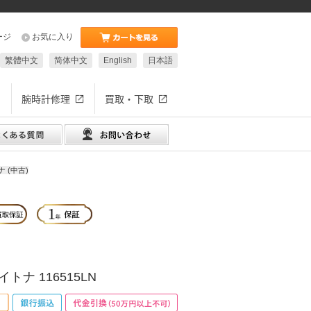
ージ
お気に入り
繁體中文
简体中文
English
日本語
腕時計修理
買取・下取
 (中古)
トナ 116515LN