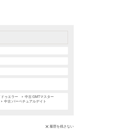
イドゥエラー
中古:GMTマスター
中古:パーペチュアルデイト
履歴を残さない