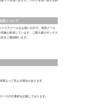
別途コマを買い足すか、ベルトを買い替える必
設定について
キャリアメールをお使いの方で、迷惑メール
い現象が多発しています。ご購入後のサンクス
設定をご確認願います。
味異なって見える場合があります。
はケースの主素材を記載しております。