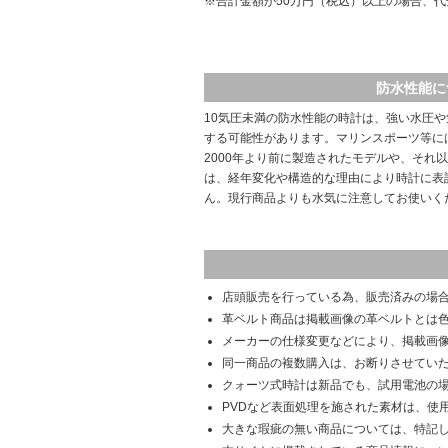
※合計金額が50万円（税込）以上の場合、
防水性能に
10気圧未満の防水性能の時計は、強い水圧
する可能性があります。マリンスポーツ等に
2000年より前に製造されたモデルや、それ
は、経年変化や構造的な理由により時計に表
ん。現行商品よりも水気に注意してお使いく
店頭販売を行っている為、販売済みの場
革ベルト商品は掲載画像の革ベルトとは
メーカーの仕様変更などにより、掲載画
同一商品の複数購入は、お断りさせてい
クォーツ式時計は新品でも、試用電池の
PVDなど表面処理を施された素材は、使
大きな瑕疵の無い商品については、特記