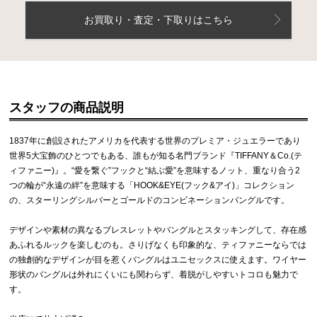
お買取り・査定・下取りはこちら
スタッフの商品説明
1837年に創設されたアメリカを代表する世界のプレミア・ジュエラーであり
世界5大宝飾のひとつでもある、誰もが知る名門ブランド『TIFFANY＆Co.(テ
ィファニー)』。“愛を繋ぐ”フックと“結ぶ愛”を意味するノット、重なり合う2
つの輪が“永遠の絆”を意味する「HOOK&EYE(フック&アイ)」コレクション
の、スターリングシルバーとゴールドのコンビネーションバングルです。
デザインや素材の異なるブレスレットやバングルとスタッキングして、存在感
あふれるルックを楽しむのも。さりげなくも印象的な、ティファニーならでは
の独創的なデザインが目を惹くバングルはユニセックスに使えます。ワイヤー
形状のバングルは外れにくいにも関わらず、着脱がしやすいトコロも魅力で
す。