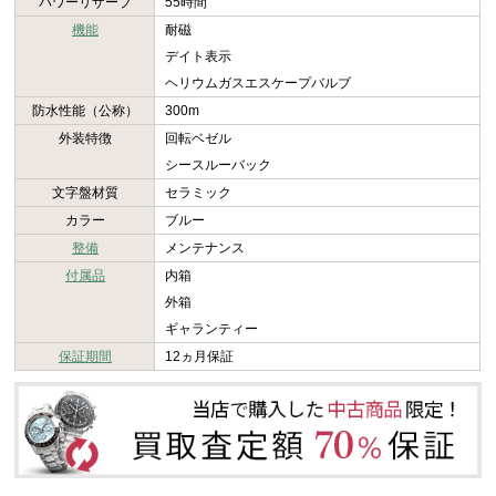
パワーリザーブ
55時間
機能
耐磁
デイト表示
ヘリウムガスエスケープバルブ
防水性能（公称）
300m
外装特徴
回転ベゼル
シースルーバック
文字盤材質
セラミック
カラー
ブルー
整備
メンテナンス
付属品
内箱
外箱
ギャランティー
保証期間
12ヵ月保証