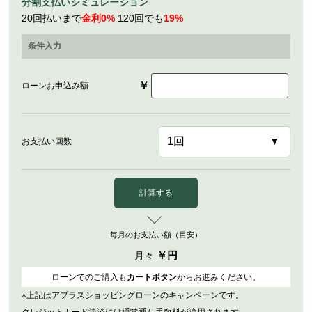
分割支払いシミュレーション
20回払いまで
金利0%
120回でも
19%
条件入力
￥
ローンお申込み額
お支払い回数
計算する
毎月のお支払い額（目安）
￥
円
月々
ローンでのご購入も
カートボタン
からお進みください。
※上記はアプラスショッピングローンのキャンペーンです。