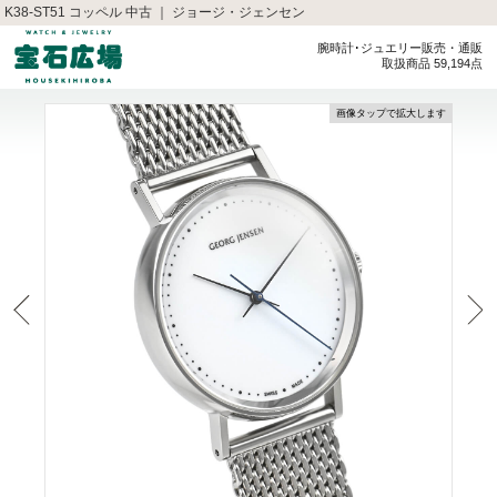
K38-ST51 コッペル 中古 ｜ ジョージ・ジェンセン
腕時計･ジュエリー販売・通販
取扱商品 59,194点
画像タップで拡大します