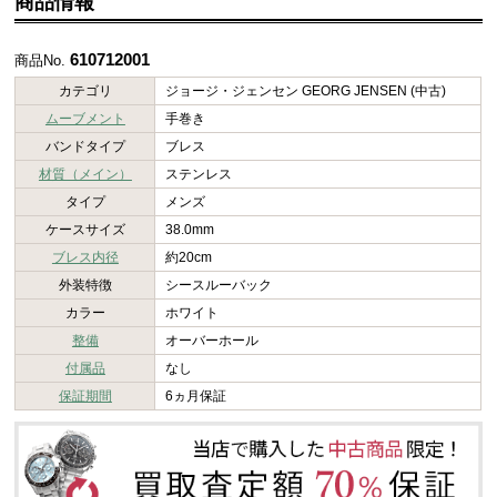
商品情報
610712001
商品No.
カテゴリ
ジョージ・ジェンセン GEORG JENSEN (中古)
ムーブメント
手巻き
バンドタイプ
ブレス
材質（メイン）
ステンレス
タイプ
メンズ
ケースサイズ
38.0mm
ブレス内径
約20cm
外装特徴
シースルーバック
カラー
ホワイト
整備
オーバーホール
付属品
なし
保証期間
6ヵ月保証