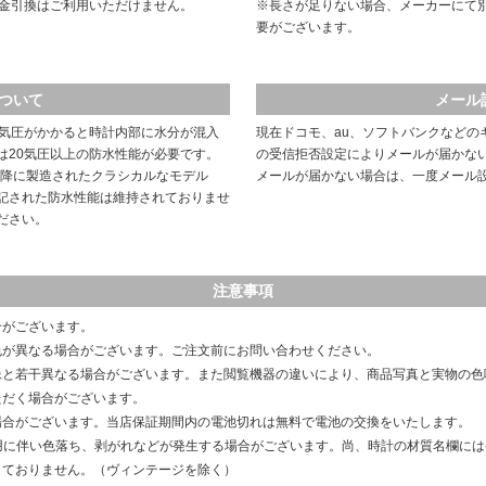
代金引換はご利用いただけません。
※長さが足りない場合、メーカーにて
要がございます。
ついて
メール
や気圧がかかると時計内部に水分が混入
現在ドコモ、au、ソフトバンクなどの
は20気圧以上の防水性能が必要です。
の受信拒否設定によりメールが届かな
以降に製造されたクラシカルなモデル
メールが届かない場合は、一度メール
記された防水性能は維持されておりませ
ださい。
注意事項
合がございます。
色が異なる場合がございます。ご注文前にお問い合わせください。
像と若干異なる場合がございます。また閲覧機器の違いにより、商品写真と実物の色
ただく場合がございます。
場合がございます。当店保証期間内の電池切れは無料で電池の交換をいたします。
用に伴い色落ち、剥がれなどが発生する場合がございます。尚、時計の材質名欄に
しておりません。（ヴィンテージを除く）