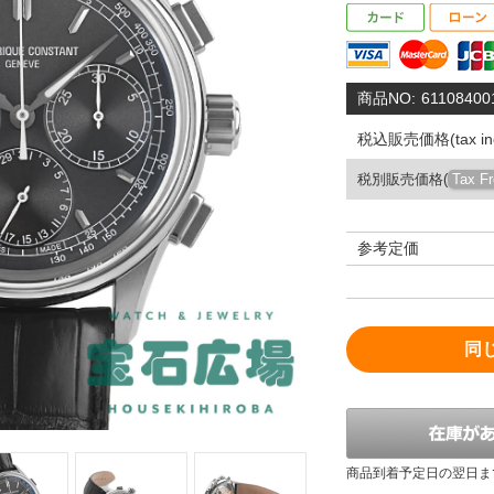
商品NO:
61108400
税込販売価格(tax inc
税別販売価格(
Tax F
参考定価
同
商品到着予定日の翌日ま