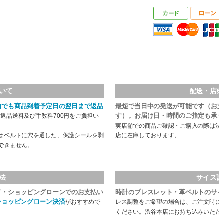
いて
配送・店
由でも商品到着予定日の翌日まで返品
最短で当日中の発送が可能です（お
す）。お届け日・時間のご指定も承
返品送料及び手数料700円をご負担い
実店舗での商品ご確認・ご購入の際は
はベルトに穴を通した、保護シールを剥
店に在庫しております。
できません。
法
サイズ
ド・ショッピングローンでのお支払い
時計のブレスレット・革ベルトのサ
ショッピングローン決済
がおすすめで
レス調整をご希望の場合は、ご注文時
ください。渋谷本店にお持ち込みいた