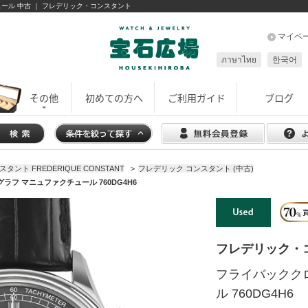
ュール 中古 ｜ フレデリック・コンスタント
マイペ
ภาษาไทย
한국어
その他
初めての方へ
ご利用ガイド
ブログ
ント FREDERIQUE CONSTANT
>
フレデリック コンスタント (中古)
フ マニュファクチュール 760DG4H6
フレデリック・
フライバックク
ル 760DG4H6