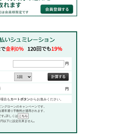
円
額
円
の場合も
カートボタン
からお進みください。
ピングローンのキャンペーンです。
は通常通り手数料が適用されます。
です｡詳しくは
0円以下に設定出来ません｡