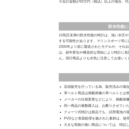
※合計金額が50万円（税込）以上の場合、
防水性能に
10気圧未満の防水性能の時計は、強い水圧
する可能性があります。マリンスポーツ等に
2000年より前に製造されたモデルや、それ
は、経年変化や構造的な理由により時計に表
ん。現行商品よりも水気に注意してお使いく
店頭販売を行っている為、販売済みの場
革ベルト商品は掲載画像の革ベルトとは
メーカーの仕様変更などにより、掲載画
同一商品の複数購入は、お断りさせてい
クォーツ式時計は新品でも、試用電池の
PVDなど表面処理を施された素材は、使
大きな瑕疵の無い商品については、特記