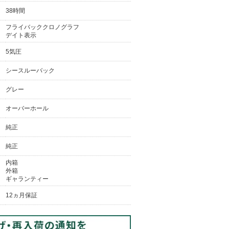
38時間
フライバッククロノグラフ
デイト表示
5気圧
シースルーバック
グレー
オーバーホール
純正
純正
内箱
外箱
ギャランティー
12ヵ月保証