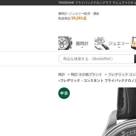
760DG4H6 フライバッククロノグラフ マニュファクチ
腕時計･ジュエリー販売・通販
59,291点
取扱商品
腕時計
ジュエリー
時計
>
時計 その他ブランド
>
フレデリック コンスタ
>
フレデリック・コンスタント フライバッククロノグラ