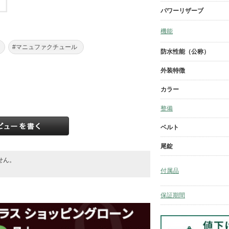
パワーリザーブ
機能
#マニュファクチュール
防水性能（公称）
外装特徴
カラー
整備
ベルト
尾錠
せん。
。
付属品
保証期間