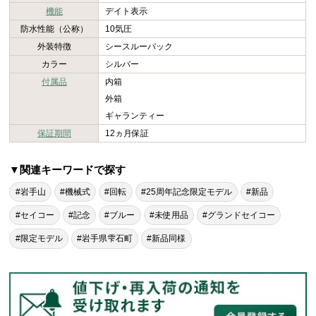
機能
デイト表示
防水性能（公称）
10気圧
外装特徴
シースルーバック
カラー
シルバー
付属品
内箱
外箱
ギャランティー
保証期間
12ヵ月保証
▼関連キーワードで探す
#岩手山
#機械式
#回転
#25周年記念限定モデル
#新品
#セイコー
#記念
#ブルー
#未使用品
#グランドセイコー
#限定モデル
#岩手県雫石町
#新品同様