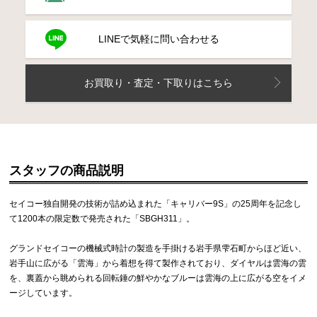
LINEで気軽に問い合わせる
お買取り・査定・下取りはこちら
スタッフの商品説明
セイコー独自開発の技術が詰め込まれた「キャリバー9S」の25周年を記念し
て1200本の限定数で発売された「SBGH311」。
グランドセイコーの機械式時計の製造を手掛ける岩手県雫石町からほど近い、
手山に広がる「雲海」から着想を得て製作されており、ダイヤルは雲海の雲
を、裏蓋から眺められる回転錘の鮮やかなブルーは雲海の上に広がる空をイメ
ージしています。