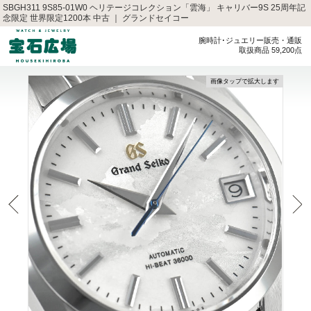
SBGH311 9S85-01W0 ヘリテージコレクション「雲海」 キャリバー9S 25周年記
念限定 世界限定1200本 中古 ｜ グランドセイコー
腕時計･ジュエリー販売・通販
取扱商品 59,200点
画像タップで拡大します