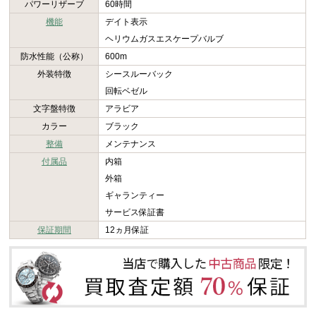
パワーリザーブ
60時間
機能
デイト表示
ヘリウムガスエスケープバルブ
防水性能（公称）
600m
外装特徴
シースルーバック
回転ベゼル
文字盤特徴
アラビア
カラー
ブラック
整備
メンテナンス
付属品
内箱
外箱
ギャランティー
サービス保証書
保証期間
12ヵ月保証