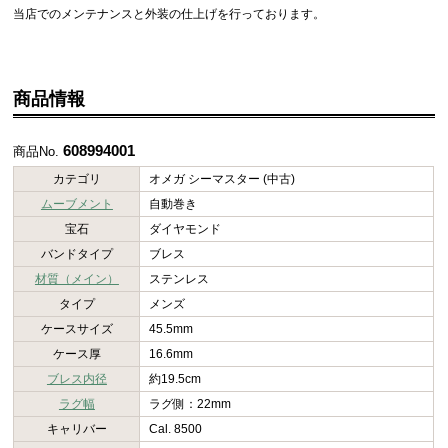
当店でのメンテナンスと外装の仕上げを行っております。
商品情報
608994001
商品No.
カテゴリ
オメガ シーマスター (中古)
ムーブメント
自動巻き
宝石
ダイヤモンド
バンドタイプ
ブレス
材質（メイン）
ステンレス
タイプ
メンズ
ケースサイズ
45.5mm
ケース厚
16.6mm
ブレス内径
約19.5cm
ラグ幅
ラグ側：22mm
キャリバー
Cal. 8500