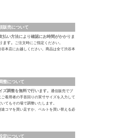
頭販売について
支払い方法により確認にお時間がかかりま
ります。
ご注文時にご指定ください。
渋谷本店にお越しください。商品は全て渋谷本
調整について
イズ調整を無料で行います。
通信販売でブ
にご着用者の手首回りの実寸サイズを入力して
だいてもその場で調整いたします。
別途コマを買い足すか、ベルトを買い替える必
設定について