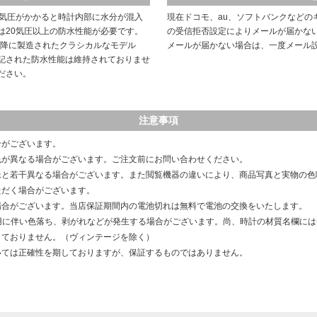
や気圧がかかると時計内部に水分が混入
現在ドコモ、au、ソフトバンクなどの
は20気圧以上の防水性能が必要です。
の受信拒否設定によりメールが届かな
以降に製造されたクラシカルなモデル
メールが届かない場合は、一度メール
記された防水性能は維持されておりませ
ださい。
注意事項
合がございます。
色が異なる場合がございます。ご注文前にお問い合わせください。
像と若干異なる場合がございます。また閲覧機器の違いにより、商品写真と実物の色
ただく場合がございます。
場合がございます。当店保証期間内の電池切れは無料で電池の交換をいたします。
用に伴い色落ち、剥がれなどが発生する場合がございます。尚、時計の材質名欄に
しておりません。（ヴィンテージを除く）
いては正確性を期しておりますが、保証するものではありません。