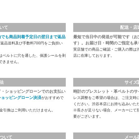
いて
配送・店
由でも商品到着予定日の翌日まで返品
最短で当日中の発送が可能です（お
す）。お届け日・時間のご指定も承
返品送料及び手数料700円をご負担い
実店舗での商品ご確認・ご購入の際は
はベルトに穴を通した、保護シールを剥
店に在庫しております。
できません。
法
サイズ
ド・ショッピングローンでのお支払い
時計のブレスレット・革ベルトのサ
ショッピングローン決済
がおすすめで
レス調整をご希望の場合は、ご注文時
ください。渋谷本店にお持ち込みいた
代金引換はご利用いただけません。
※長さが足りない場合、メーカーにて
要がございます。
ついて
メール