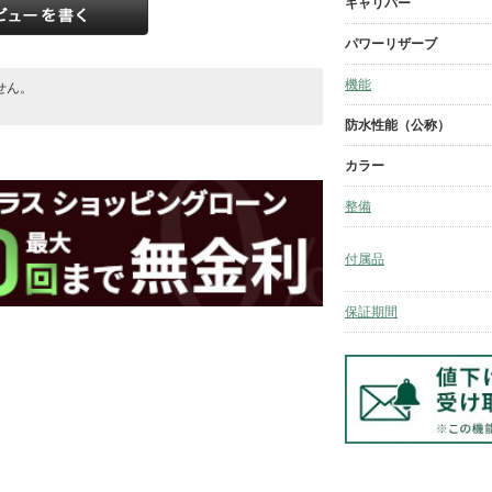
キャリバー
パワーリザーブ
機能
せん。
。
防水性能（公称）
カラー
整備
付属品
保証期間