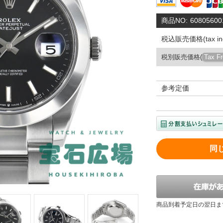
商品NO:
60805600
税込販売価格(tax inc
税別販売価格(
Tax F
参考定価
同
商品到着予定日の翌日ま