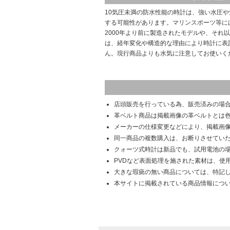
10気圧未満の防水性能の時計は、強い水圧
する可能性があります。マリンスポーツ等に
2000年より前に製造されたモデルや、それ
は、経年変化や構造的な理由により時計に表
ん。現行商品よりも水気に注意してお使いく
店頭販売を行っている為、販売済みの場
革ベルト商品は掲載画像の革ベルトとは
メーカーの仕様変更などにより、掲載画
同一商品の複数購入は、お断りさせてい
クォーツ式時計は新品でも、試用電池の
PVDなど表面処理を施された素材は、使
大きな瑕疵の無い商品については、特記
本サイトに掲載されている商品情報につ