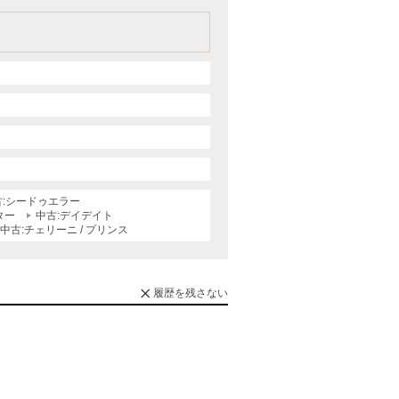
古:シードゥエラー
ター
中古:デイデイト
中古:チェリーニ / プリンス
履歴を残さない