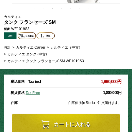
カルティエ
タンク フランセーズ SM
WE1019S3
型番
時計
>
カルティエ Cartier
>
カルティエ（中古）
>
カルティエ タンク (中古)
>
カルティエ タンク フランセーズ SM WE1019S3
1,980,000円
税込価格 Tax incl
1,800,000円
税抜価格
Tax Free
在庫
在庫有り(In Stock)
ご注文頂けます。
カートに入れる