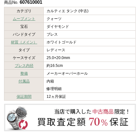
607610001
商品No.
カテゴリ
カルティエ タンク (中古)
ムーブメント
クォーツ
宝石
ダイヤモンド
バンドタイプ
ブレス
材質（メイン）
ホワイトゴールド
タイプ
レディース
ケースサイズ
25.0×20.0mm
ブレス内径
約16.5cm
整備
メーカーオーバーホール
付属品
内箱
修理明細
保証期間
12ヵ月保証