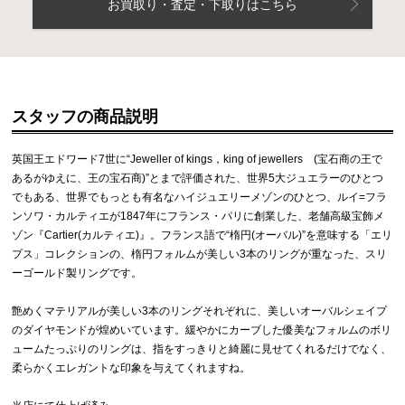
お買取り・査定・下取りはこちら
スタッフの商品説明
英国王エドワード7世に“Jeweller of kings，king of jewellers (宝石商の王で
あるがゆえに、王の宝石商)”とまで評価された、世界5大ジュエラーのひとつ
でもある、世界でもっとも有名なハイジュエリーメゾンのひとつ、ルイ=フラ
ンソワ・カルティエが1847年にフランス・パリに創業した、老舗高級宝飾メ
ゾン『Cartier(カルティエ)』。フランス語で“楕円(オーバル)”を意味する「エリ
プス」コレクションの、楕円フォルムが美しい3本のリングが重なった、スリ
ーゴールド製リングです。
艶めくマテリアルが美しい3本のリングそれぞれに、美しいオーバルシェイプ
のダイヤモンドが煌めいています。緩やかにカーブした優美なフォルムのボリ
ュームたっぷりのリングは、指をすっきりと綺麗に見せてくれるだけでなく、
柔らかくエレガントな印象を与えてくれますね。