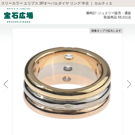
スリーカラー エリプス 3Pオーバルダイヤ リング 中古 ｜ カルティエ
腕時計･ジュエリー販売・通販
取扱商品 59,211点
画像タップで拡大します