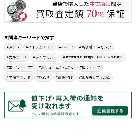
▼関連キーワードで探す
#メゾン
#ハイジュエリー
#Cartier
#高級感
#リング
#カルティエ
#ダイヤモンド
#Jeweller of kings，king of jewellers
#エドワード7世
#ボリュームたっぷり
#緩くカーブ
#老舗ブランド
#艶めき
#高級宝飾
#魅力的なフォルム