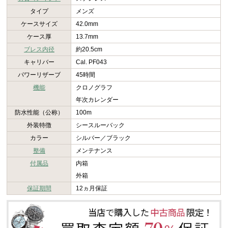
タイプ
メンズ
ケースサイズ
42.0mm
ケース厚
13.7mm
ブレス内径
約20.5cm
キャリバー
Cal. PF043
パワーリザーブ
45時間
機能
クロノグラフ
年次カレンダー
防水性能（公称）
100m
外装特徴
シースルーバック
カラー
シルバー／ブラック
整備
メンテナンス
付属品
内箱
外箱
保証期間
12ヵ月保証