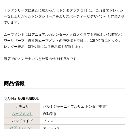
トンダシリーズに新たに加わった【トンダグラフ GT】は、これまでドレッシ
ーな仕上りだったトンダシリーズをよりスポーティーなデザインへと昇華させ
ています。
ムーブメントにはアニュアルカレンダーとクロノグラフを搭載した45時間パ
ワーリザーブ、自社製ムーブメントのPF043を搭載し、12時位置にビッグカ
レンダー表示、3時位置には月表示窓を配置します。
当店でのメンテナンスと外装の仕上げ済みです。
商品情報
606786001
商品No.
カテゴリ
パルミジャーニ・フルリエ トンダ（中古）
ムーブメント
自動巻き
バンドタイプ
ブレス
材質（メイン）
ステンレス