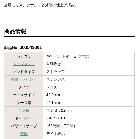
当店にてメンテナンスと外装の仕上げ済み。
商品情報
606549001
商品No.
カテゴリ
IWC ポルトギーゼ（中古）
ムーブメント
自動巻き
バンドタイプ
ストラップ
材質（メイン）
ステンレス
タイプ
メンズ
ケースサイズ
42.3mm
ケース厚
14.1mm
ラグ幅
ラグ側：22mm
キャリバー
Cal. 52010
パワーリザーブ
168時間（7日間）
機能
デイト表示