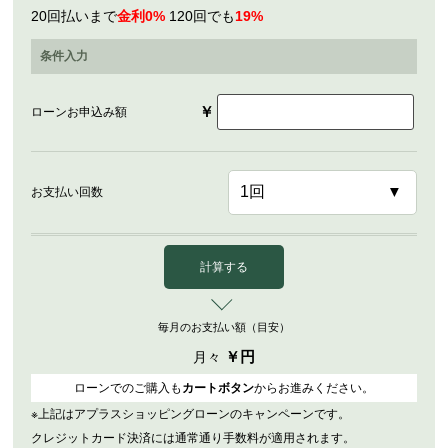
20回払いまで
金利0%
120回でも
19%
条件入力
￥
ローンお申込み額
お支払い回数
計算する
毎月のお支払い額（目安）
￥
円
月々
ローンでのご購入も
カートボタン
からお進みください。
※上記はアプラスショッピングローンのキャンペーンです。
クレジットカード決済には通常通り手数料が適用されます。