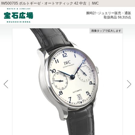
IW500705 ポルトギーゼ・オートマティック 42 中古 ｜ IWC
腕時計･ジュエリー販売・通販
取扱商品 59,315点
画像タップで拡大します