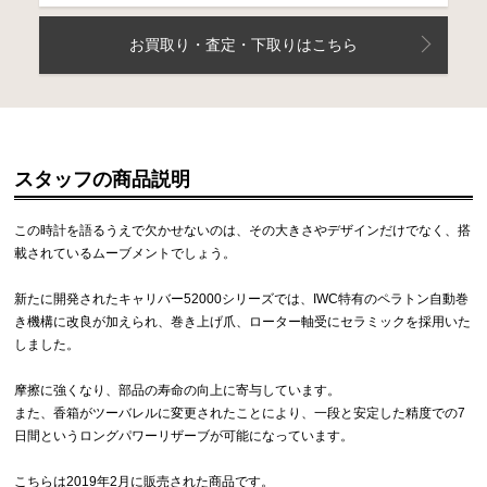
お買取り・査定・下取りはこちら
スタッフの商品説明
この時計を語るうえで欠かせないのは、その大きさやデザインだけでなく、搭
載されているムーブメントでしょう。
新たに開発されたキャリバー52000シリーズでは、IWC特有のペラトン自動巻
き機構に改良が加えられ、巻き上げ爪、ローター軸受にセラミックを採用いた
しました。
摩擦に強くなり、部品の寿命の向上に寄与しています。
また、香箱がツーバレルに変更されたことにより、一段と安定した精度での7
日間というロングパワーリザーブが可能になっています。
こちらは2019年2月に販売された商品です。