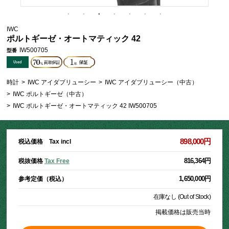
IWC
ポルトギーゼ・オートマティック 42
IW500705
型番
時計
>
IWC アイダブリューシー
>
IWC アイダブリューシー（中古）
>
IWC ポルトギーゼ（中古）
>
IWC ポルトギーゼ・オートマティック 42 IW500705
898,000円
税込価格 Tax incl
816,364円
税抜価格
Tax Free
1,650,000円
参考定価（税込）
在庫なし (Out of Stock)
掲載価格は販売当時