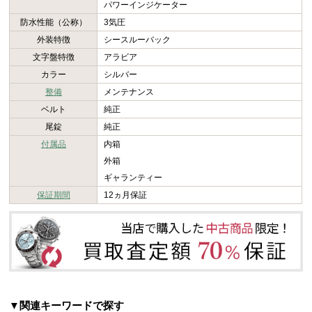
パワーインジケーター
防水性能（公称）
3気圧
外装特徴
シースルーバック
文字盤特徴
アラビア
カラー
シルバー
整備
メンテナンス
ベルト
純正
尾錠
純正
付属品
内箱
外箱
ギャランティー
保証期間
12ヵ月保証
▼関連キーワードで探す