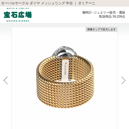
オーバルサークル ダイヤ メッシュリング 中古 ｜ ダミアーニ
腕時計･ジュエリー販売・通販
取扱商品 59,209点
画像タップで拡大します