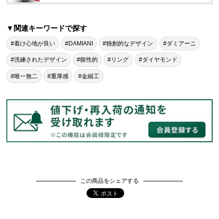
▼関連キーワードで探す
#着け心地が良い
#DAMIANI
#独創的なデザイン
#ダミアーニ
#洗練されたデザイン
#個性的
#リング
#ダイヤモンド
#唯一無二
#重厚感
#金細工
この商品をシェアする