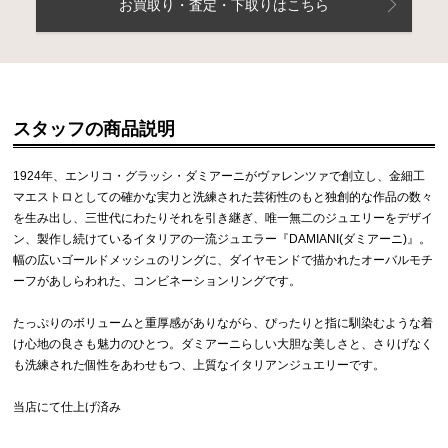
お買取り・査定・下取りはこちら
スタッフの商品説明
1924年、エンリコ・グラッシ・ダミアーニがヴァレンツァで創立し、金細工
マエストロとしての確かな実力と洗練された芸術性のもと独創的な作品の数々
を生み出し、三世代にわたりそれを引き継ぎ、唯一無二のジュエリーをデザイ
ン、製作し続けているイタリアの一流ジュエラー『DAMIANI(ダミアーニ)』。
幅の広いゴールドメッシュのリングに、ダイヤモンドで描かれたオーバルモチ
ーフがあしらわれた、コンビネーションリングです。
たっぷりのボリュームと重厚感がありながら、ぴったりと指に馴染むような着
け心地の良さも魅力のひとつ。ダミアーニらしい大胆な美しさと、さりげなく
も洗練された個性をあわせもつ、上質なイタリアンジュエリーです。
当店にて仕上げ済み