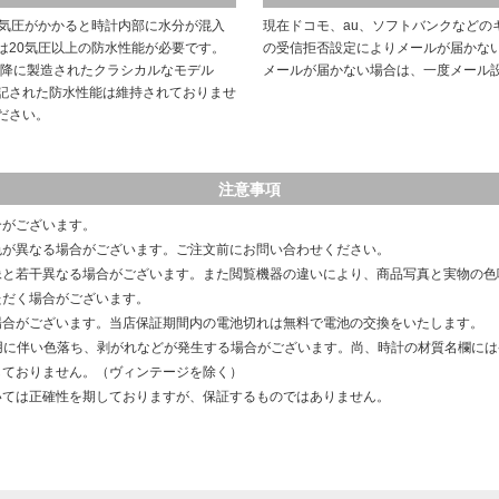
や気圧がかかると時計内部に水分が混入
現在ドコモ、au、ソフトバンクなどの
は20気圧以上の防水性能が必要です。
の受信拒否設定によりメールが届かな
以降に製造されたクラシカルなモデル
メールが届かない場合は、一度メール
記された防水性能は維持されておりませ
ださい。
注意事項
合がございます。
色が異なる場合がございます。ご注文前にお問い合わせください。
像と若干異なる場合がございます。また閲覧機器の違いにより、商品写真と実物の色
ただく場合がございます。
場合がございます。当店保証期間内の電池切れは無料で電池の交換をいたします。
用に伴い色落ち、剥がれなどが発生する場合がございます。尚、時計の材質名欄に
しておりません。（ヴィンテージを除く）
いては正確性を期しておりますが、保証するものではありません。