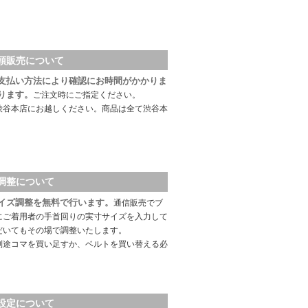
頭販売について
支払い方法により確認にお時間がかかりま
ります。
ご注文時にご指定ください。
渋谷本店にお越しください。商品は全て渋谷本
調整について
イズ調整を無料で行います。
通信販売でブ
にご着用者の手首回りの実寸サイズを入力して
だいてもその場で調整いたします。
別途コマを買い足すか、ベルトを買い替える必
設定について