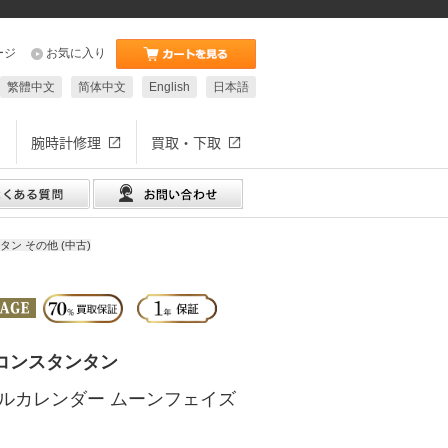
ージ
お気に入り
繁體中文
简体中文
English
日本語
腕時計修理
買取・下取
ン その他 (中古)
コンスタンタン
フルカレンダー ムーンフェイズ