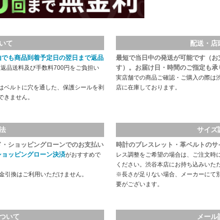
いて
配送・店
由でも商品到着予定日の翌日まで返品
最短で当日中の発送が可能です（お
す）。お届け日・時間のご指定も承
返品送料及び手数料700円をご負担い
実店舗での商品ご確認・ご購入の際は
はベルトに穴を通した、保護シールを剥
店に在庫しております。
できません。
法
サイズ
ド・ショッピングローンでのお支払い
時計のブレスレット・革ベルトのサ
ショッピングローン決済
がおすすめで
レス調整をご希望の場合は、ご注文時
ください。渋谷本店にお持ち込みいた
代金引換はご利用いただけません。
※長さが足りない場合、メーカーにて
要がございます。
ついて
メール