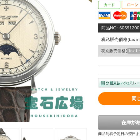
商品NO:
60591200
税込販売価格(tax inc
税別販売価格(
Tax F
同
商品到着予定日の翌日ま