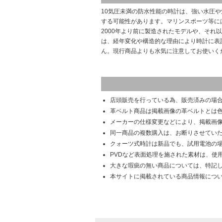
10気圧未満の防水性能の時計は、強い水圧
する可能性があります。マリンスポーツ等に
2000年より前に製造されたモデルや、それ
は、経年変化や構造的な理由により時計に表
ん。現行商品よりも水気に注意してお使いく
店頭販売を行っている為、販売済みの場
革ベルト商品は掲載画像の革ベルトとは
メーカーの仕様変更などにより、掲載画
同一商品の複数購入は、お断りさせてい
クォーツ式時計は新品でも、試用電池の
PVDなど表面処理を施された素材は、使
大きな瑕疵の無い商品については、特記
本サイトに掲載されている商品情報につ