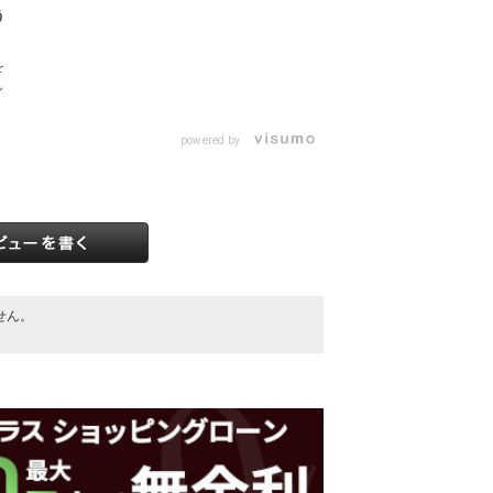
う
を
ん
powered by
せん。
。