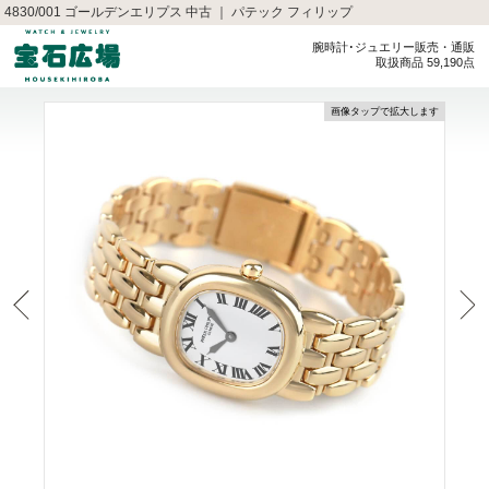
4830/001 ゴールデンエリプス 中古 ｜ パテック フィリップ
腕時計･ジュエリー販売・通販
取扱商品 59,190点
画像タップで拡大します