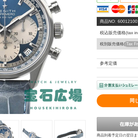
商品NO:
60012100
税込販売価格(tax inc
税別販売価格(
Tax F
参考定価
同
商品到着予定日の翌日ま