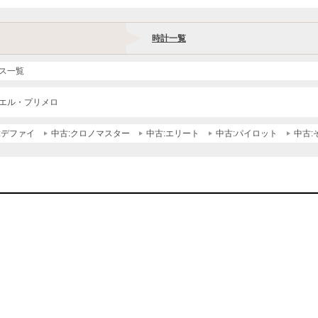
時計一覧
ス一覧
エル・プリメロ
:デファイ
中古:クロノマスター
中古:エリート
中古:パイロット
中古: