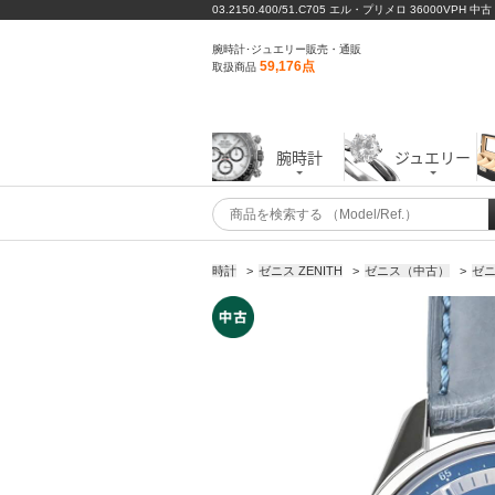
03.2150.400/51.C705 エル・プリメロ 36000VPH 中
腕時計･ジュエリー販売・通販
59,176点
取扱商品
腕時計
ジュエリー
時計
>
ゼニス ZENITH
>
ゼニス（中古）
>
ゼニ