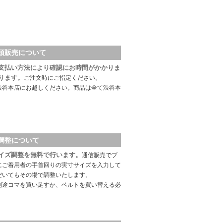
頭販売について
支払い方法により確認にお時間がかかりま
ります。
ご注文時にご指定ください。
渋谷本店にお越しください。商品は全て渋谷本
調整について
イズ調整を無料で行います。
通信販売でブ
にご着用者の手首回りの実寸サイズを入力して
だいてもその場で調整いたします。
別途コマを買い足すか、ベルトを買い替える必