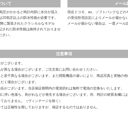
ついて
メール
や気圧がかかると時計内部に水分が混入
現在ドコモ、au、ソフトバンクなどの
は20気圧以上の防水性能が必要です。
の受信拒否設定によりメールが届かな
以降に製造されたクラシカルなモデル
メールが届かない場合は、一度メール
記された防水性能は維持されておりませ
ださい。
注意事項
合がございます。
色が異なる場合がございます。ご注文前にお問い合わせください。
像と若干異なる場合がございます。また閲覧機器の違いにより、商品写真と実物の色
ただく場合がございます。
場合がございます。当店保証期間内の電池切れは無料で電池の交換をいたします。
用に伴い色落ち、剥がれなどが発生する場合がございます。尚、時計の材質名欄に
しておりません。（ヴィンテージを除く）
いては正確性を期しておりますが、保証するものではありません。