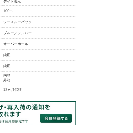
デイト表示
100m
シースルーバック
ブルー／シルバー
オーバーホール
純正
純正
内箱
外箱
12ヵ月保証