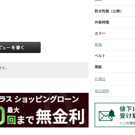
防水性能（公称）
外装特徴
カラー
整備
ベルト
尾錠
せん。
。
付属品
保証期間