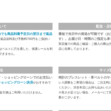
いて
配送・店
由でも商品到着予定日の翌日まで返品
最短で当日中の発送が可能です（お
す）。お届け日・時間のご指定も承
返品送料及び手数料700円をご負担い
実店舗での商品ご確認・ご購入の際は
はベルトに穴を通した、保護シールを剥
店に在庫しております。
できません。
法
サイズ
ド・ショッピングローンでのお支払い
時計のブレスレット・革ベルトのサ
ショッピングローン決済
がおすすめで
レス調整をご希望の場合は、ご注文時
ください。渋谷本店にお持ち込みいた
代金引換はご利用いただけません。
※長さが足りない場合、メーカーにて
要がございます。