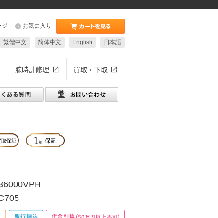
ージ
お気に入り
繁體中文
简体中文
English
日本語
腕時計修理
買取・下取
6000VPH
.C705