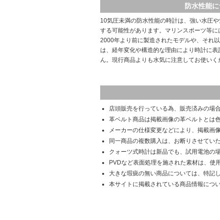
防水性能に
10気圧未満の防水性能の時計は、強い水圧
する可能性があります。マリンスポーツ等に
2000年より前に製造されたモデルや、それ
は、経年変化や構造的な理由により時計に表
ん。現行商品よりも水気に注意してお使いく
店頭販売を行っている為、販売済みの場
革ベルト商品は掲載画像の革ベルトとは
メーカーの仕様変更などにより、掲載画
同一商品の複数購入は、お断りさせてい
クォーツ式時計は新品でも、試用電池の
PVDなど表面処理を施された素材は、使
大きな瑕疵の無い商品については、特記
本サイトに掲載されている商品情報につ