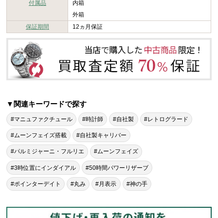
付属品
内箱
外箱
保証期間
12ヵ月保証
▼関連キーワードで探す
#マニュファクチュール
#時計師
#自社製
#レトログラード
#ムーンフェイズ搭載
#自社製キャリバー
#パルミジャーニ・フルリエ
#ムーンフェイズ
#3時位置にインダイアル
#50時間パワーリザーブ
#ポインターデイト
#丸み
#月表示
#神の手