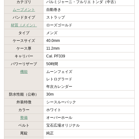
カテゴリ
パルミジャーニ・フルリエ トンダ（中古）
ムーブメント
自動巻き
バンドタイプ
ストラップ
材質（メイン）
ローズゴールド
タイプ
メンズ
ケースサイズ
40.0mm
ケース厚
11.2mm
キャリバー
Cal. PF339
パワーリザーブ
50時間
機能
ムーンフェイズ
レトログラード
年次カレンダー
防水性能（公称）
30m
外装特徴
シースルーバック
カラー
ホワイト
整備
オーバーホール
ベルト
宝石広場オリジナル
尾錠
純正