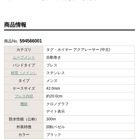
商品情報
594566001
商品No.
カテゴリ
タグ・ホイヤー アクアレーサー (中古)
ムーブメント
自動巻き
バンドタイプ
ブレス
材質（メイン）
ステンレス
タイプ
メンズ
ケースサイズ
42.0mm
ブレス内径
約20.0cm
機能
クロノグラフ
デイト表示
防水性能（公称）
300m
外装特徴
回転ベゼル
カラー
ブラック