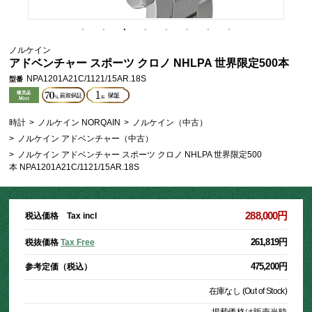
ノルケイン
アドベンチャー スポーツ クロノ NHLPA 世界限定500本
NPA1201A21C/1121/15AR.18S
型番
時計
>
ノルケイン NORQAIN
>
ノルケイン（中古）
>
ノルケイン アドベンチャー（中古）
>
ノルケイン アドベンチャー スポーツ クロノ NHLPA 世界限定500
本 NPA1201A21C/1121/15AR.18S
288,000円
税込価格 Tax incl
261,819円
税抜価格
Tax Free
475,200円
参考定価（税込）
在庫なし (Out of Stock)
掲載価格は販売当時