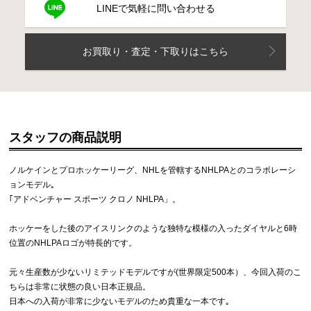
LINEで気軽に問い合わせる
お買取り・査定・下取りはこちら
スタッフの商品説明
ノルケインとプロホッケーリーグ、NHLを管轄するNHLPAとのコラボレーシ
ョンモデル｡
｢アドベンチャー スポーツ クロノ NHLPA」。
ホッケーをした後のアイスリンクのような独特な模様の入ったダイヤルと6時
位置のNHLPAロゴが特長的です。
元々生産数が少ないリミテッドモデルですが(世界限定500本）、今回入荷のこ
ちらは非常に状態の良い日本正規品。
日本への入荷が非常に少ないモデルのため貴重な一本です｡