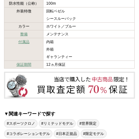
防水性能（公称）
100m
外装特徴
回転ベゼル
シースルーバック
カラー
ホワイト／ブルー
整備
メンテナンス
付属品
内箱
外箱
ギャランティー
保証期間
12ヵ月保証
▼関連キーワードで探す
#スポーツクロノ
#リミテッドモデル
#世界限定
#コラボレーションモデル
#日本正規品
#限定モデル