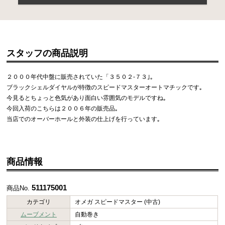
スタッフの商品説明
２０００年代中盤に販売されていた「３５０２-７３｣｡
ブラックシェルダイヤルが特徴のスピードマスターオートマチックです｡
今見るとちょっと色気があり面白い雰囲気のモデルですね｡
今回入荷のこちらは２００６年の販売品｡
当店でのオーバーホールと外装の仕上げを行っています｡
商品情報
511175001
商品No.
カテゴリ
オメガ スピードマスター (中古)
ムーブメント
自動巻き