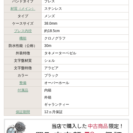
バンドタイプ
ブレス
材質（メイン）
ステンレス
タイプ
メンズ
ケースサイズ
38.0mm
ブレス内径
約18.5cm
機能
クロノグラフ
防水性能（公称）
30m
外装特徴
タキメーターベゼル
文字盤材質
シェル
文字盤特徴
アラビア
カラー
ブラック
整備
オーバーホール
付属品
内箱
外箱
ギャランティー
保証期間
12ヵ月保証