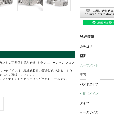
詳細情報
カテゴリ
型番
ガントな雰囲気を漂わせる｢トランスオーシャン クロノ
ムーブメント
したデザインは、機械式時計の黄金時代である、１９
宝石
美しさを再現しています｡
にダイヤモンドがセッティングされたモデルです。
。
バンドタイプ
材質（メイン）
タイプ
ケースサイズ