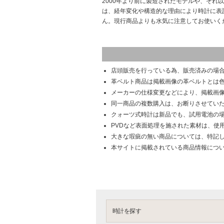
2000年より前に製造されたモデルや、それ
は、経年変化や構造的な理由により時計に表
ん。現行商品よりも水気に注意してお使いく
店頭販売を行っている為、販売済みの場
革ベルト商品は掲載画像の革ベルトとは
メーカーの仕様変更などにより、掲載画
同一商品の複数購入は、お断りさせてい
クォーツ式時計は新品でも、試用電池の
PVDなど表面処理を施された素材は、使
大きな瑕疵の無い商品については、特記
本サイトに掲載されている商品情報につ
時計を探す