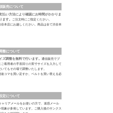
頭販売について
支払い方法により確認にお時間がかかりま
ります。
ご注文時にご指定ください。
渋谷本店にお越しください。商品は全て渋谷本
調整について
イズ調整を無料で行います。
通信販売でブ
にご着用者の手首回りの実寸サイズを入力して
だいてもその場で調整いたします。
別途コマを買い足すか、ベルトを買い替える必
設定について
キャリアメールをお使いの方で、迷惑メール
い現象が多発しています。ご購入後のサンクス