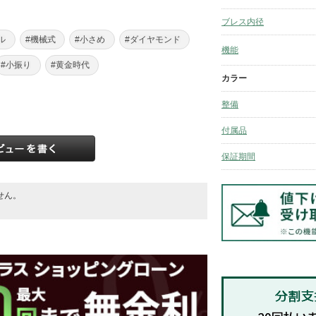
ブレス内径
ル
#機械式
#小さめ
#ダイヤモンド
機能
#小振り
#黄金時代
カラー
整備
付属品
保証期間
せん。
。