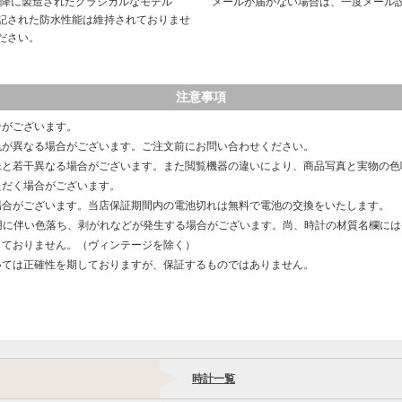
以降に製造されたクラシカルなモデル
メールが届かない場合は、一度メール
記された防水性能は維持されておりませ
ださい。
注意事項
合がございます。
色が異なる場合がございます。ご注文前にお問い合わせください。
像と若干異なる場合がございます。また閲覧機器の違いにより、商品写真と実物の色
ただく場合がございます。
場合がございます。当店保証期間内の電池切れは無料で電池の交換をいたします。
用に伴い色落ち、剥がれなどが発生する場合がございます。尚、時計の材質名欄に
しておりません。（ヴィンテージを除く）
いては正確性を期しておりますが、保証するものではありません。
時計一覧