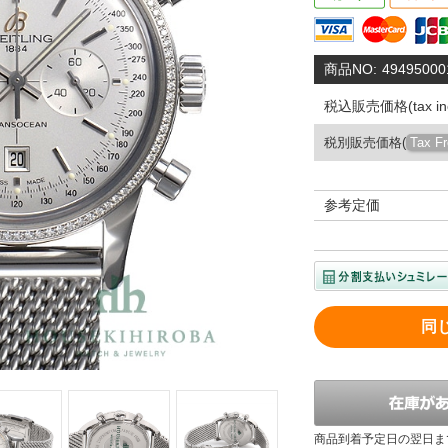
商品NO:
49495000
税込販売価格(tax inc
税別販売価格(
Tax F
参考定価
同
商品到着予定日の翌日ま