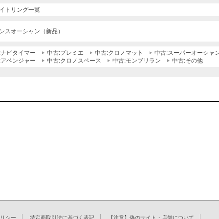
イトリング一覧
ンスオーシャン（新品）
:ナビタイマー
中古:プレミエ
中古:クロノマット
中古:スーパーオーシャ
:アベンジャー
中古:クロノスペース
中古:モンブリラン
中古:その他
リシー
特定商取引法に基づく表記
【注意】偽のサイト・店舗について