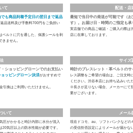
いて
配送・店
由でも商品到着予定日の翌日まで返品
最短で当日中の発送が可能です（お
す）。お届け日・時間のご指定も承
返品送料及び手数料700円をご負担い
実店舗での商品ご確認・ご購入の際は
はベルトに穴を通した、保護シールを剥
店に在庫しております。
できません。
法
サイズ
ド・ショッピングローンでのお支払い
時計のブレスレット・革ベルトのサ
ショッピングローン決済
がおすすめで
レス調整をご希望の場合は、ご注文時
ください。渋谷本店にお持ち込みいた
代金引換はご利用いただけません。
※長さが足りない場合、メーカーにて
要がございます。
ついて
メール
や気圧がかかると時計内部に水分が混入
現在ドコモ、au、ソフトバンクなどの
は20気圧以上の防水性能が必要です。
の受信拒否設定によりメールが届かな