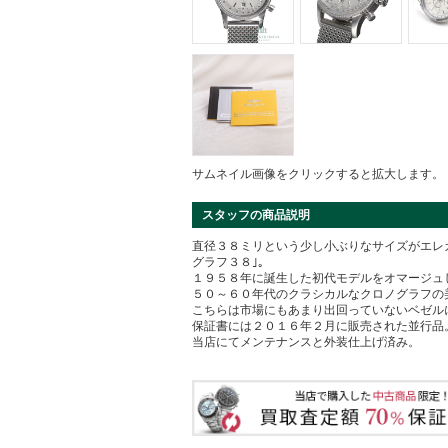
サムネイル画像をクリックすると拡大します。
スタッフの商品説明
直径３８ミリという少し小ぶりなサイズがエレ
グラフ３８｣｡
１９５８年に誕生した初代モデルをオマージュ
５０～６０年代のクラシカルなクロノグラフの
こちらは市場にもあまり出回っていないベゼル
保証書には２０１６年２月に販売された並行品
当店にてメンテナンスと外装仕上げ済み。