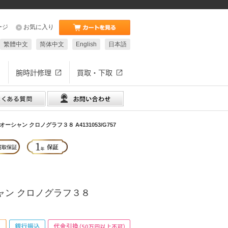
ージ
お気に入り
繁體中文
简体中文
English
日本語
腕時計修理
買取・下取
シャン クロノグラフ３８ A4131053/G757
ャン クロノグラフ３８