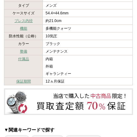
タイプ
メンズ
ケースサイズ
54.4×44.6mm
ブレス内径
約21.0cm
機能
多機能クォーツ
防水性能（公称）
10気圧
カラー
ブラック
整備
メンテナンス
付属品
内箱
外箱
ギャランティー
保証期間
12ヵ月保証
▼関連キーワードで探す