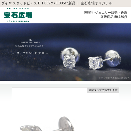
ダイヤ スタッドピアス D 1.039ct / 1.005ct 新品 ｜ 宝石広場オリジナル
腕時計･ジュエリー販売・通販
取扱商品 59,180点
画像タップで拡大します