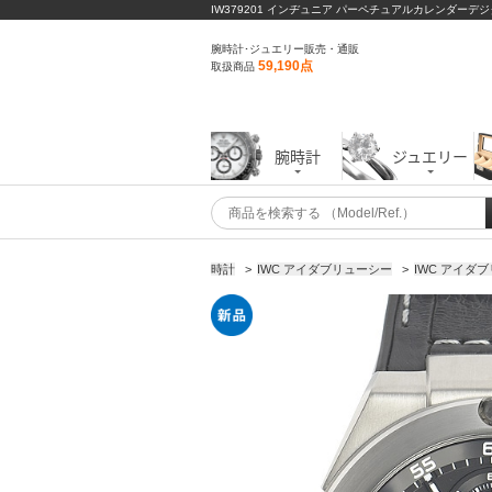
IW379201 インヂュニア パーペチュアルカレンダーデジタ
腕時計･ジュエリー販売・通販
59,190点
取扱商品
腕時計
ジュエリー
時計
>
IWC アイダブリューシー
>
IWC アイダ