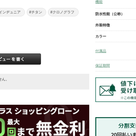
機能
#インヂュニア
#チタン
#クロノグラフ
防水性能（公称）
外装特徴
カラー
付属品
保証期間
せん。
。