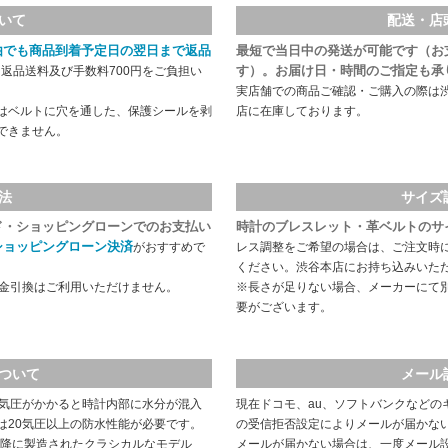
いて
配送・店
由でも商品到着予定日の翌日まで返品
最短で当日中の発送が可能です（お
す）。お届け日・時間のご指定も承
返品送料及び手数料700円をご負担い
実店舗での商品ご確認・ご購入の際は
はベルトに穴を通した、保護シールを剥
店に在庫しております。
できません。
法
サイズ
ド・ショッピングローンでのお支払い
時計のブレスレット・革ベルトのサ
ショッピングローン決済
がおすすめで
レス調整をご希望の場合は、ご注文時
ください。渋谷本店にお持ち込みいた
代金引換はご利用いただけません。
※長さが足りない場合、メーカーにて
要がございます。
ついて
メール
や気圧がかかると時計内部に水分が混入
現在ドコモ、au、ソフトバンクなどの
は20気圧以上の防水性能が必要です。
の受信拒否設定によりメールが届かな
以降に製造されたクラシカルなモデル
メールが届かない場合は、一度メール