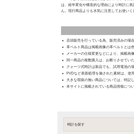
は、経年変化や構造的な理由により時計に表
ん。現行商品よりも水気に注意してお使いく
店頭販売を行っている為、販売済みの場
革ベルト商品は掲載画像の革ベルトとは
メーカーの仕様変更などにより、掲載画
同一商品の複数購入は、お断りさせてい
クォーツ式時計は新品でも、試用電池の
PVDなど表面処理を施された素材は、使
大きな瑕疵の無い商品については、特記
本サイトに掲載されている商品情報につ
時計を探す