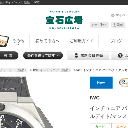
ルデイト/マンス 新品 ｜ IWC
マイペ
ภาษาไทย
한국어
その他
初めての方へ
ご利用ガイド
ブログ
ブリューシー（新品）
>
IWC インヂュニア（新品）
>
IWC インヂュニア パーペチュアルカレ
IWC
インヂュニア 
ルデイト/マンス I