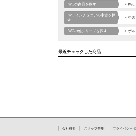
IWCの商品を探す
IW
IWC インヂュニアの中古を探
中古
す
IWCの他シリーズを探す
ポル
最近チェックした商品
会社概要
スタッフ募集
プライバシーポ