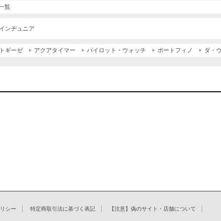
C一覧
インヂュニア
トギーゼ
アクアタイマー
パイロット・ウォッチ
ポートフィノ
ダ・
リシー
特定商取引法に基づく表記
【注意】偽のサイト・店舗について