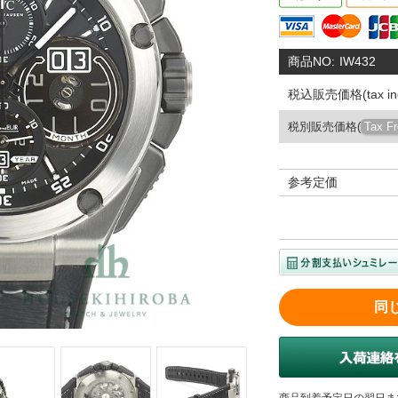
商品NO:
IW432
税込販売価格(tax inc
税別販売価格(
Tax F
参考定価
同
商品到着予定日の翌日ま