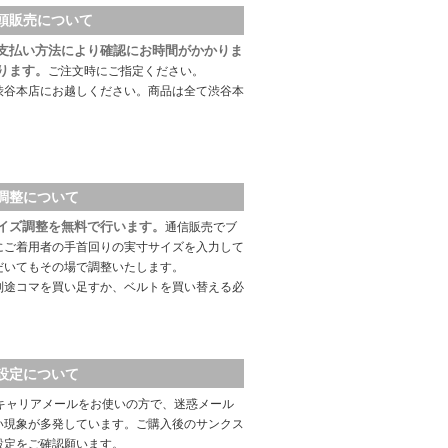
頭販売について
支払い方法により確認にお時間がかかりま
ります。
ご注文時にご指定ください。
渋谷本店にお越しください。商品は全て渋谷本
調整について
イズ調整を無料で行います。
通信販売でブ
にご着用者の手首回りの実寸サイズを入力して
だいてもその場で調整いたします。
別途コマを買い足すか、ベルトを買い替える必
設定について
キャリアメールをお使いの方で、迷惑メール
い現象が多発しています。ご購入後のサンクス
設定をご確認願います。