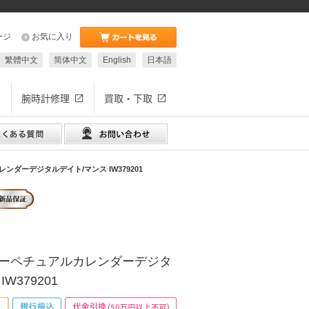
ージ
お気に入り
繁體中文
简体中文
English
日本語
腕時計修理
買取・下取
ンダーデジタルデイト/マンス IW379201
パーペチュアルカレンダーデジタ
W379201