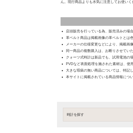
ん。現行商品よりも水気に注意してお使いく
店頭販売を行っている為、販売済みの場
革ベルト商品は掲載画像の革ベルトとは
メーカーの仕様変更などにより、掲載画
同一商品の複数購入は、お断りさせてい
クォーツ式時計は新品でも、試用電池の
PVDなど表面処理を施された素材は、使
大きな瑕疵の無い商品については、特記
本サイトに掲載されている商品情報につ
時計を探す