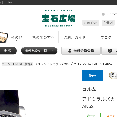
品 ｜ コルム
マイペ
ภาษาไทย
한국어
その他
初めての方へ
ご利用ガイド
ブログ
>
コルム CORUM（新品）
>
コルム アドミラルズカップ クロノ 753.671.20 F371 AN52
コルム
アドミラルズカップ 
AN52