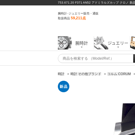
753.671.20 F371 AN52 アドミラルズカップ クロノ 新
腕時計･ジュエリー販売・通販
59,211点
取扱商品
腕時計
ジュエリー
時計
>
時計 その他ブランド
>
コルム CORUM