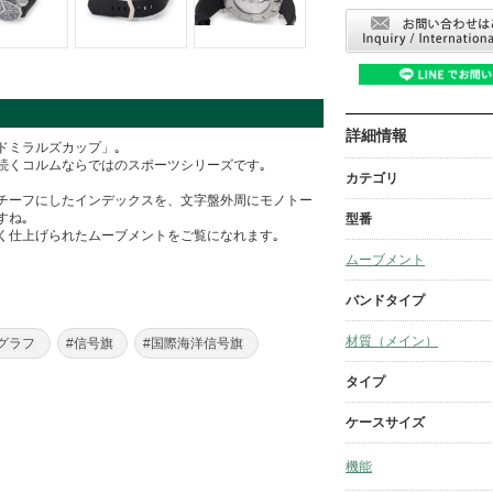
詳細情報
ドミラルズカップ」｡
続くコルムならではのスポーツシリーズです｡
カテゴリ
チーフにしたインデックスを、文字盤外周にモノトー
すね｡
型番
く仕上げられたムーブメントをご覧になれます｡
ムーブメント
バンドタイプ
材質（メイン）
グラフ
#信号旗
#国際海洋信号旗
タイプ
ケースサイズ
機能