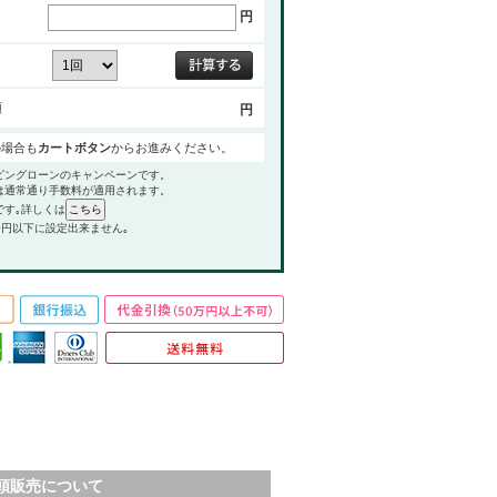
円
額
円
の場合も
カートボタン
からお進みください。
ピングローンのキャンペーンです。
は通常通り手数料が適用されます。
です｡詳しくは
0円以下に設定出来ません｡
頭販売について