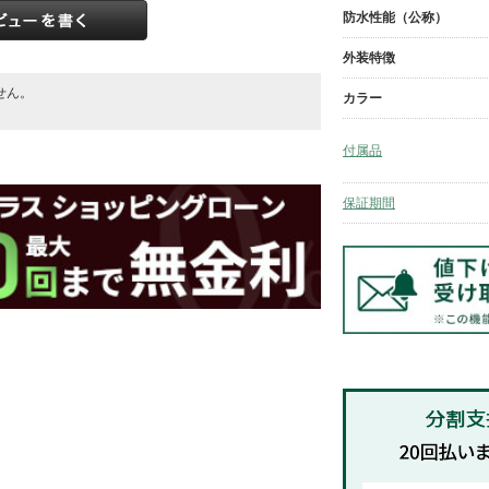
防水性能（公称）
外装特徴
せん。
カラー
。
付属品
保証期間