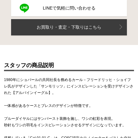
LINEで気軽に問い合わせる
お買取り・査定・下取りはこちら
スタッフの商品説明
1980年にショパールの共同社長を務めるカール－フリードリッヒ・ショイフ
レ氏がデザインした「サンモリッツ」にインスピレーションを受けデザインさ
れた【アルパインイーグル】。
一体感があるケースとブレスのデザインが特徴です。
ブルーダイヤルにはサンバースト装飾を施し、ワシの虹彩を表現。
秒針もワシの羽毛をインスピレーションさせるデザインになっています。
搭載している「Cal.01.01-C」は、COSC認定クロノメーターをパスした自社