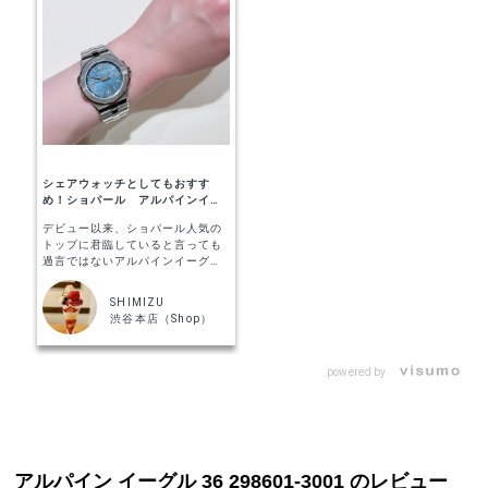
シェアウォッチとしてもおすす
め！ショパール アルパインイー
グル
デビュー以来、ショパール人気の
トップに君臨していると言っても
過言ではないアルパインイーグル
です。角度や照明によって文字盤
の色の変化がはっきりしていま
SHIMIZU
す。深い彫りがかなり印象的で
渋谷本店（Shop）
す。美しい。 36ｍｍのボーイズサ
イズは男女ともにとても使いやす
いです！ ラグ～ブレス一体型であ
powered by
りながら着け心地が良いです。昔
は一体型はフィット感に欠けるも
のが多かった印象ですが、最近の
は本当に技術が進化しています。
スポーツウォッチの位置づけでこ
の厚みは使い勝手が良いですね。
一時のようなオーバーすぎるデカ
アルパイン イーグル 36 298601-3001 のレビュー