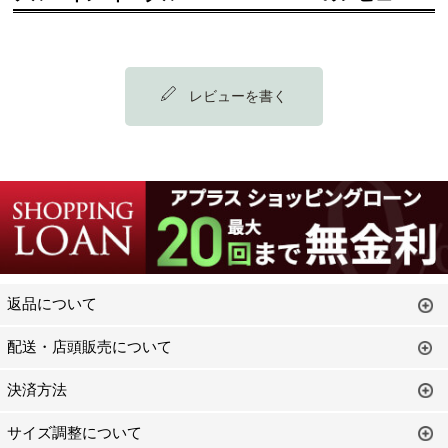
厚ブームも去り（若干戻りつつあ
るのが気になります）、このくら
いが主張しすぎず、上品かつスタ
イリッシュに着けていただけると
思います。
レビューを書く
返品について
配送・店頭販売について
決済方法
サイズ調整について