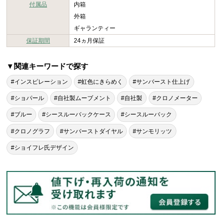
付属品
内箱
外箱
ギャランティー
保証期間
24ヵ月保証
▼関連キーワードで探す
#インスピレーション
#虹色にきらめく
#サンバースト仕上げ
#ショパール
#自社製ムーブメント
#自社製
#クロノメーター
#ブルー
#シースルーバックケース
#シースルーバック
#クロノグラフ
#サンバーストダイヤル
#サンモリッツ
#ショイフレ氏デザイン