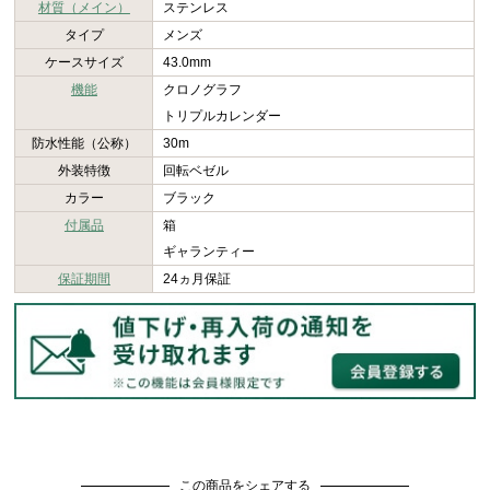
材質（メイン）
ステンレス
タイプ
メンズ
ケースサイズ
43.0mm
機能
クロノグラフ
トリプルカレンダー
防水性能（公称）
30m
外装特徴
回転ベゼル
カラー
ブラック
付属品
箱
ギャランティー
保証期間
24ヵ月保証
この商品をシェアする