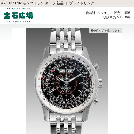
A213B71NP モンブリラン ダトラ 新品 ｜ ブライトリング
腕時計･ジュエリー販売・通販
取扱商品 59,218点
画像タップで拡大します