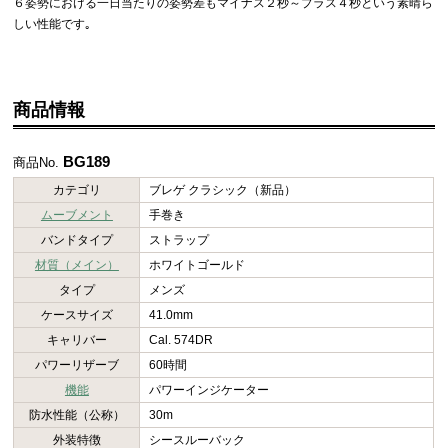
６姿勢における一日当たりの姿勢差もマイナス２秒～プラス４秒という素晴ら
しい性能です｡
商品情報
BG189
商品No.
カテゴリ
ブレゲ クラシック（新品）
ムーブメント
手巻き
バンドタイプ
ストラップ
材質（メイン）
ホワイトゴールド
タイプ
メンズ
ケースサイズ
41.0mm
キャリバー
Cal. 574DR
パワーリザーブ
60時間
機能
パワーインジケーター
防水性能（公称）
30m
外装特徴
シースルーバック