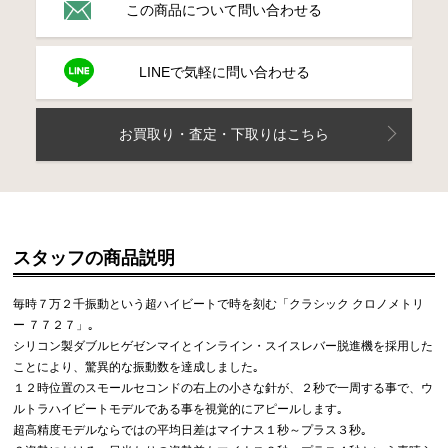
この商品について問い合わせる
LINEで気軽に問い合わせる
お買取り・査定・下取りはこちら
スタッフの商品説明
毎時７万２千振動という超ハイビートで時を刻む「クラシック クロノメトリ
ー ７７２７」｡
シリコン製ダブルヒゲゼンマイとインライン・スイスレバー脱進機を採用した
ことにより、驚異的な振動数を達成しました｡
１２時位置のスモールセコンドの右上の小さな針が、２秒で一周する事で、ウ
ルトラハイビートモデルである事を視覚的にアピールします｡
超高精度モデルならではの平均日差はマイナス１秒～プラス３秒｡