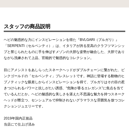
スタッフの商品説明
ヘビの魅惑的な力にインスピレーションを得た『BVLGARI（ブルガリ）』
「SERPENTI（セルペンティ）」は、イタリアが誇る至高のクラフツマンシッ
プと禁じられたものに手を伸ばすメゾンの大胆な姿勢が融合した、大胆であり
ながら洗練されて上品、官能的で魅惑的なコレクション。
目にアメシストをあしらったスネークヘッドがダブルチェーンに繋がれた、ピ
ンクゴールドの「セルペンティ」ブレスレットです。神話に登場する動物のヒ
プノティックな眼差しからインスピレーションを得て、ブルガリはその目の惹
きつけられるパワーと抗しがたい誘惑、“危険が香るエレガンス”に焦点を当て
ているんだとか。ヘビの魅惑的な美しさを湛えた不思議な魅力を持つスネーク
ヘッドが際立つ、センシュアルで抑制されないグラマラスな雰囲気を放つコレ
クションジュエリーです。
2019年国内正規品
当店にて仕上げ済み