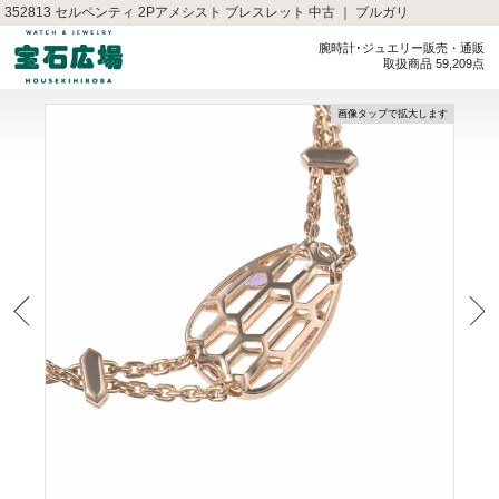
352813 セルペンティ 2Pアメシスト ブレスレット 中古 ｜ ブルガリ
腕時計･ジュエリー販売・通販
取扱商品 59,209点
画像タップで拡大します