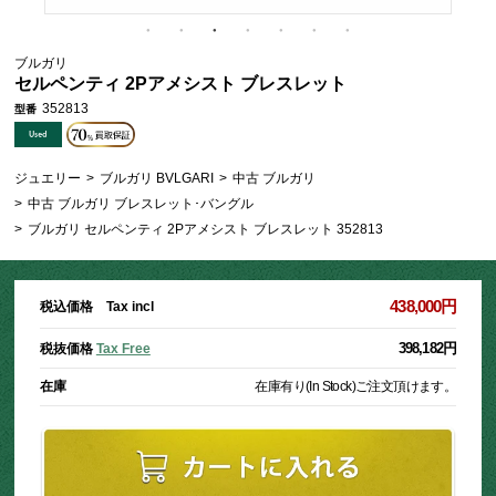
ブルガリ
セルペンティ 2Pアメシスト ブレスレット
352813
型番
ジュエリー
>
ブルガリ BVLGARI
>
中古 ブルガリ
>
中古 ブルガリ ブレスレット･バングル
>
ブルガリ セルペンティ 2Pアメシスト ブレスレット 352813
438,000円
税込価格 Tax incl
398,182円
税抜価格
Tax Free
在庫
在庫有り(In Stock)
ご注文頂けます。