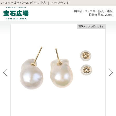
バロック淡水パール ピアス 中古 ｜ ノーブランド
腕時計･ジュエリー販売・通販
取扱商品 59,209点
画像タップで拡大します