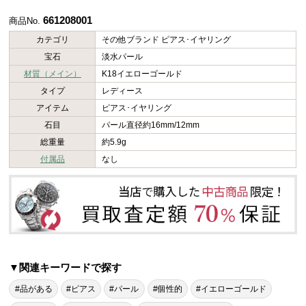
661208001
商品No.
カテゴリ
その他ブランド ピアス･イヤリング
宝石
淡水パール
材質（メイン）
K18イエローゴールド
タイプ
レディース
アイテム
ピアス･イヤリング
石目
パール直径約16mm/12mm
総重量
約5.9g
付属品
なし
▼関連キーワードで探す
#品がある
#ピアス
#パール
#個性的
#イエローゴールド