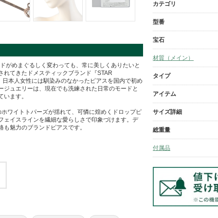
カテゴリ
型番
宝石
材質（メイン）
ンドがめまぐるしく変わっても、常に美しくありたいと
れてきたドメスティックブランド『STAR
タイプ
時、日本人女性には馴染みのなかったピアスを国内で初め
ージュエリーは、現在でも洗練された日常のモードと
アイテム
ています。
サイズ詳細
のホワイトトパーズが揺れて、可憐に煌めくドロップピ
フェイスラインを繊細な愛らしさで印象づけます。デ
格も魅力のブランドピアスです。
総重量
付属品