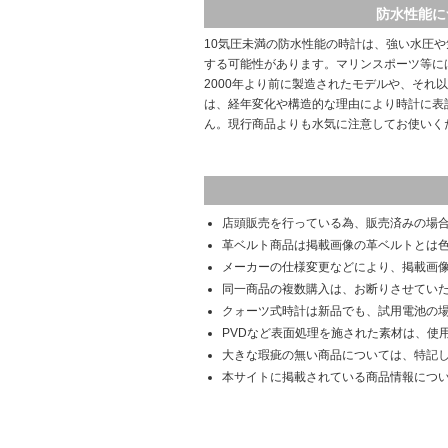
防水性能に
10気圧未満の防水性能の時計は、強い水圧
する可能性があります。マリンスポーツ等に
2000年より前に製造されたモデルや、それ
は、経年変化や構造的な理由により時計に表
ん。現行商品よりも水気に注意してお使いく
店頭販売を行っている為、販売済みの場
革ベルト商品は掲載画像の革ベルトとは
メーカーの仕様変更などにより、掲載画
同一商品の複数購入は、お断りさせてい
クォーツ式時計は新品でも、試用電池の
PVDなど表面処理を施された素材は、使
大きな瑕疵の無い商品については、特記
本サイトに掲載されている商品情報につ