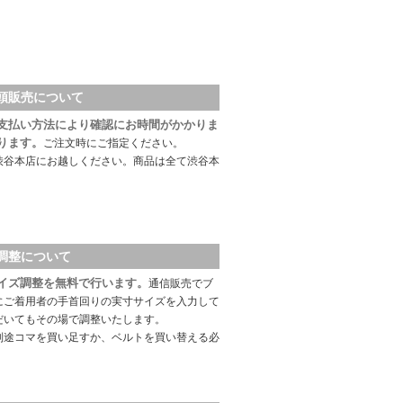
頭販売について
支払い方法により確認にお時間がかかりま
ります。
ご注文時にご指定ください。
渋谷本店にお越しください。商品は全て渋谷本
調整について
イズ調整を無料で行います。
通信販売でブ
にご着用者の手首回りの実寸サイズを入力して
だいてもその場で調整いたします。
別途コマを買い足すか、ベルトを買い替える必