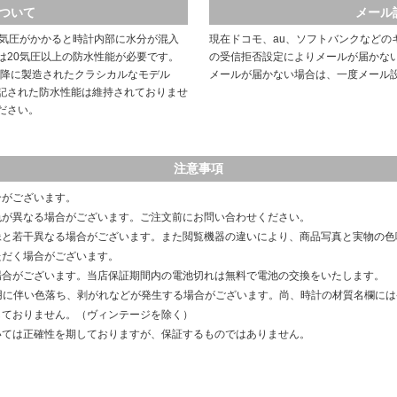
ついて
メール
や気圧がかかると時計内部に水分が混入
現在ドコモ、au、ソフトバンクなどの
は20気圧以上の防水性能が必要です。
の受信拒否設定によりメールが届かな
以降に製造されたクラシカルなモデル
メールが届かない場合は、一度メール
記された防水性能は維持されておりませ
ださい。
注意事項
合がございます。
色が異なる場合がございます。ご注文前にお問い合わせください。
像と若干異なる場合がございます。また閲覧機器の違いにより、商品写真と実物の色
ただく場合がございます。
場合がございます。当店保証期間内の電池切れは無料で電池の交換をいたします。
用に伴い色落ち、剥がれなどが発生する場合がございます。尚、時計の材質名欄に
しておりません。（ヴィンテージを除く）
いては正確性を期しておりますが、保証するものではありません。