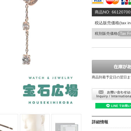
商品NO:
66120700
税込販売価格(tax inc
税別販売価格(
Tax F
商品到着予定日の翌日ま
詳細情報