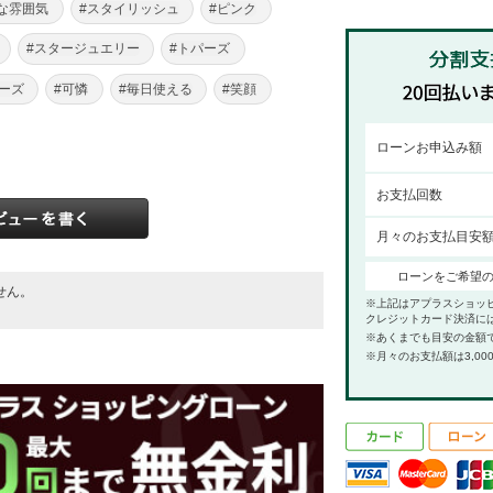
な雰囲気
#スタイリッシュ
#ピンク
#スタージュエリー
#トパーズ
ーズ
#可憐
#毎日使える
#笑顔
ローンお申込み額
お支払回数
月々のお支払目安
ローンをご希望
せん。
※上記はアプラスショッ
。
クレジットカード決済に
※あくまでも目安の金額
※月々のお支払額は3,00