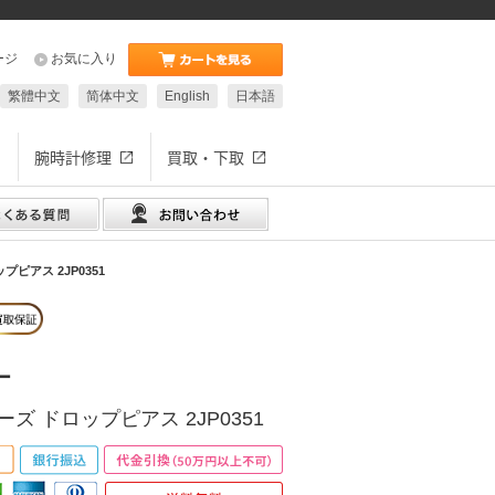
ージ
お気に入り
繁體中文
简体中文
English
日本語
腕時計修理
買取・下取
ピアス 2JP0351
ー
ズ ドロップピアス 2JP0351