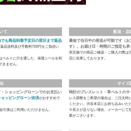
いて
配送・店
由でも商品到着予定日の翌日まで返品
最短で当日中の発送が可能です（お
す）。お届け日・時間のご指定も承
返品送料及び手数料700円をご負担い
実店舗での商品ご確認・ご購入の際は
はベルトに穴を通した、保護シールを剥
店に在庫しております。
できません。
法
サイズ
ド・ショッピングローンでのお支払い
時計のブレスレット・革ベルトのサ
ショッピングローン決済
がおすすめで
レス調整をご希望の場合は、ご注文時
ください。渋谷本店にお持ち込みいた
代金引換はご利用いただけません。
※長さが足りない場合、メーカーにて
要がございます。