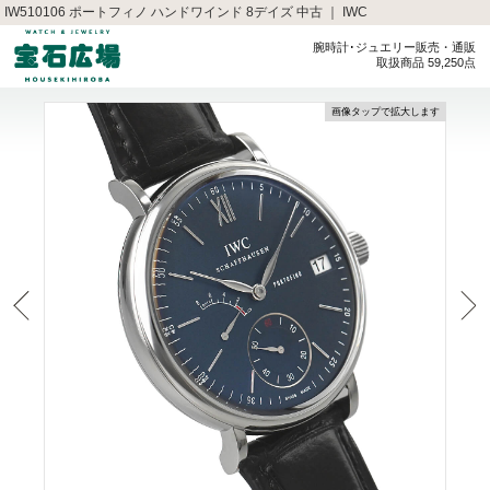
IW510106 ポートフィノ ハンドワインド 8デイズ 中古 ｜ IWC
腕時計･ジュエリー販売・通販
取扱商品 59,250点
画像タップで拡大します