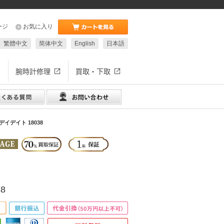
ージ
お気に入り
繁體中文
简体中文
English
日本語
腕時計修理
買取・下取
イデイト 18038
8