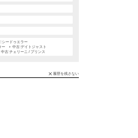
古:シードゥエラー
ター
中古:デイトジャスト
中古:チェリーニ / プリンス
履歴を残さない