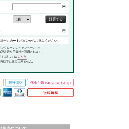
円
額
円
の場合も
カートボタン
からお進みください。
ピングローンのキャンペーンです。
は通常通り手数料が適用されます。
です｡詳しくは
0円以下に設定出来ません｡
頭販売について