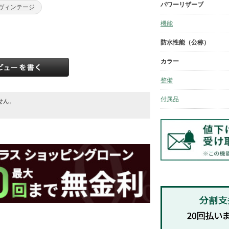
パワーリザーブ
#ヴィンテージ
機能
防水性能（公称）
カラー
整備
付属品
せん。
。