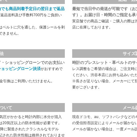
由でも商品到着予定日の翌日まで返品
最短で当日中の発送が可能です（お
す）。お届け日・時間のご指定も承
返品送料及び手数料700円をご負担い
実店舗での商品ご確認・ご購入の際は
はベルトに穴を通した、保護シールを剥
店に在庫しております。
できません。
法
サイズ
ド・ショッピングローンでのお支払い
時計のブレスレット・革ベルトのサ
ショッピングローン決済
がおすすめで
レス調整をご希望の場合は、ご注文時
ください。渋谷本店にお持ち込みいた
代金引換はご利用いただけません。
※長さが足りない場合、メーカーにて
要がございます。
ついて
メール
や気圧がかかると時計内部に水分が混入
現在ドコモ、au、ソフトバンクなどの
は20気圧以上の防水性能が必要です。
の受信拒否設定によりメールが届かな
以降に製造されたクラシカルなモデル
メールが届かない場合は、一度メール
記された防水性能は維持されておりませ