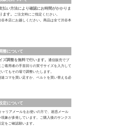
支払い方法により確認にお時間がかかりま
ります。
ご注文時にご指定ください。
渋谷本店にお越しください。商品は全て渋谷本
調整について
イズ調整を無料で行います。
通信販売でブ
にご着用者の手首回りの実寸サイズを入力して
だいてもその場で調整いたします。
別途コマを買い足すか、ベルトを買い替える必
設定について
キャリアメールをお使いの方で、迷惑メール
い現象が多発しています。ご購入後のサンクス
設定をご確認願います。