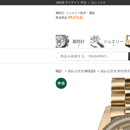
18038 デイデイト 中古 ｜ ロレックス
腕時計･ジュエリー販売・通販
59,211点
取扱商品
腕時計
ジュエリー
時計
>
ロレックス ROLEX
>
ロレックス デイデ