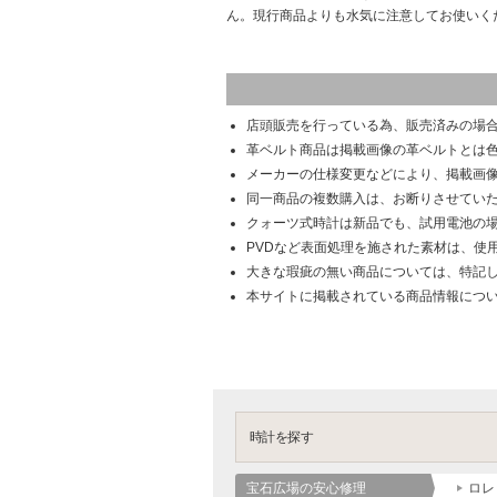
ん。現行商品よりも水気に注意してお使いく
店頭販売を行っている為、販売済みの場
革ベルト商品は掲載画像の革ベルトとは
メーカーの仕様変更などにより、掲載画
同一商品の複数購入は、お断りさせてい
クォーツ式時計は新品でも、試用電池の
PVDなど表面処理を施された素材は、使
大きな瑕疵の無い商品については、特記
本サイトに掲載されている商品情報につ
時計を探す
宝石広場の安心修理
ロレ