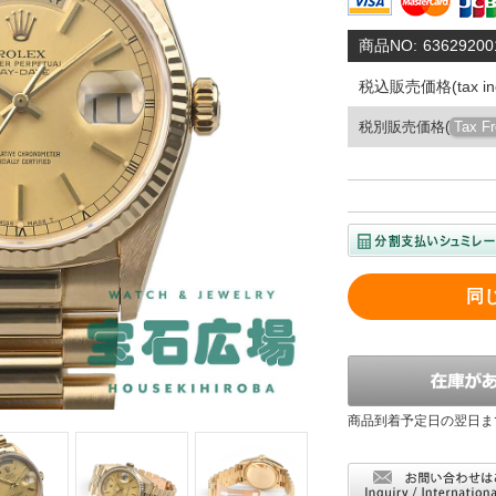
商品NO:
63629200
税込販売価格(tax inc
税別販売価格(
Tax F
同
商品到着予定日の翌日ま