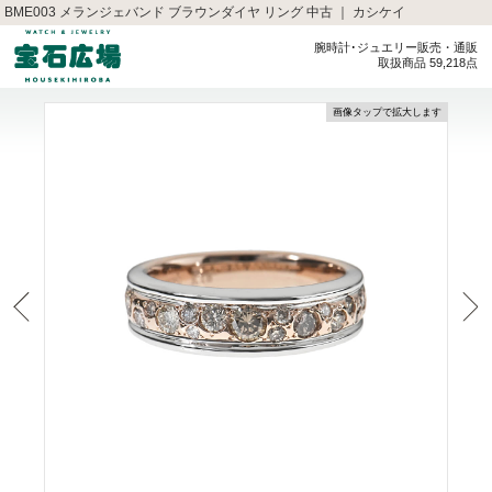
BME003 メランジェバンド ブラウンダイヤ リング 中古 ｜ カシケイ
腕時計･ジュエリー販売・通販
取扱商品 59,218点
画像タップで拡大します