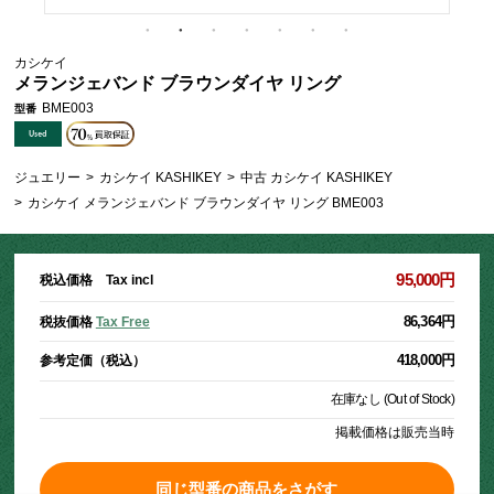
カシケイ
メランジェバンド ブラウンダイヤ リング
BME003
型番
ジュエリー
>
カシケイ KASHIKEY
>
中古 カシケイ KASHIKEY
>
カシケイ メランジェバンド ブラウンダイヤ リング BME003
95,000円
税込価格 Tax incl
86,364円
税抜価格
Tax Free
418,000円
参考定価（税込）
在庫なし (Out of Stock)
掲載価格は販売当時
同じ型番の商品をさがす