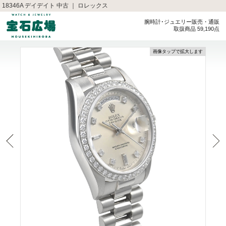
18346A デイデイト 中古 ｜ ロレックス
腕時計･ジュエリー販売・通販
取扱商品 59,190点
画像タップで拡大します