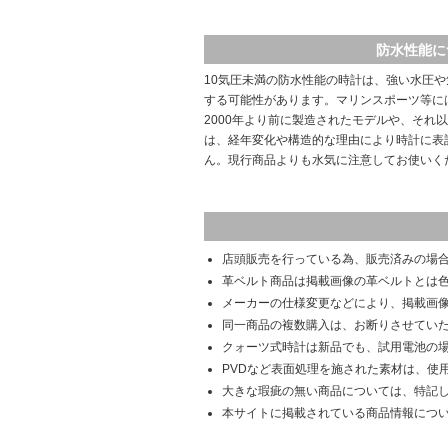
防水性能に
10気圧未満の防水性能の時計は、強い水圧
する可能性があります。マリンスポーツ等に
2000年より前に製造されたモデルや、それ
は、経年変化や構造的な理由により時計に表
ん。現行商品よりも水気に注意してお使いく
店頭販売を行っている為、販売済みの場
革ベルト商品は掲載画像の革ベルトとは
メーカーの仕様変更などにより、掲載画
同一商品の複数購入は、お断りさせてい
クォーツ式時計は新品でも、試用電池の
PVDなど表面処理を施された素材は、使
大きな瑕疵の無い商品については、特記
本サイトに掲載されている商品情報につ