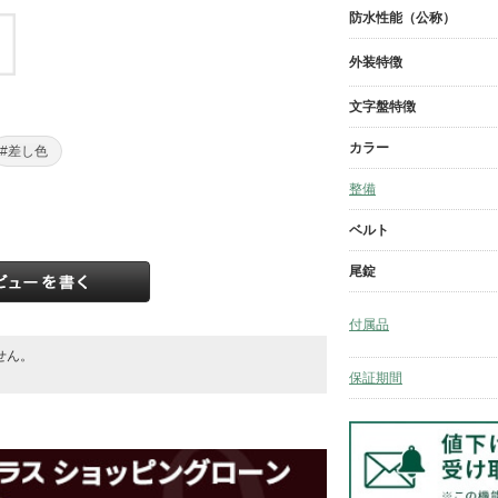
防水性能（公称）
外装特徴
文字盤特徴
カラー
#差し色
整備
ベルト
尾錠
付属品
せん。
。
保証期間