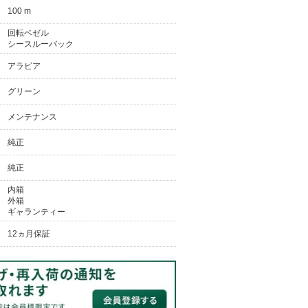
100 m
回転ベゼル
シースルーバック
アラビア
グリーン
メンテナンス
純正
純正
内箱
外箱
ギャランティー
12ヵ月保証