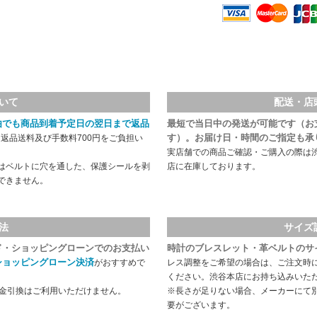
いて
配送・店
由でも商品到着予定日の翌日まで返品
最短で当日中の発送が可能です（お
す）。お届け日・時間のご指定も承
返品送料及び手数料700円をご負担い
実店舗での商品ご確認・ご購入の際は
はベルトに穴を通した、保護シールを剥
店に在庫しております。
できません。
法
サイズ
ド・ショッピングローンでのお支払い
時計のブレスレット・革ベルトのサ
ショッピングローン決済
がおすすめで
レス調整をご希望の場合は、ご注文時
ください。渋谷本店にお持ち込みいた
代金引換はご利用いただけません。
※長さが足りない場合、メーカーにて
要がございます。