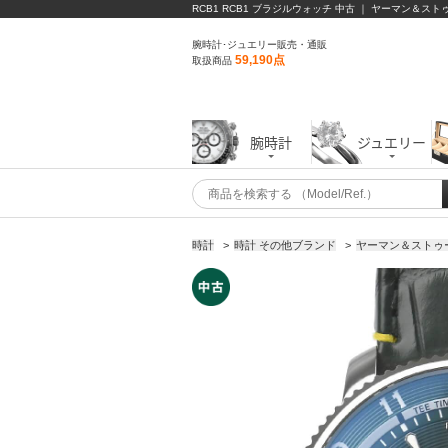
RCB1 RCB1 ブラジルウォッチ 中古 ｜ ヤーマン＆スト
腕時計･ジュエリー販売・通販
59,190点
取扱商品
腕時計
ジュエリー
時計
>
時計 その他ブランド
>
ヤーマン＆ストゥービ 