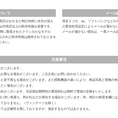
ついて
メール
や気圧がかかると時計内部に水分が混入
現在ドコモ、au、ソフトバンクなどの
は20気圧以上の防水性能が必要です。
の受信拒否設定によりメールが届かな
以降に製造されたクラシカルなモデル
メールが届かない場合は、一度メール
記された防水性能は維持されておりませ
ださい。
注意事項
合がございます。
色が異なる場合がございます。ご注文前にお問い合わせください。
像と若干異なる場合がございます。また閲覧機器の違いにより、商品写真と実物の色
ただく場合がございます。
場合がございます。当店保証期間内の電池切れは無料で電池の交換をいたします。
用に伴い色落ち、剥がれなどが発生する場合がございます。尚、時計の材質名欄に
しておりません。（ヴィンテージを除く）
いては正確性を期しておりますが、保証するものではありません。