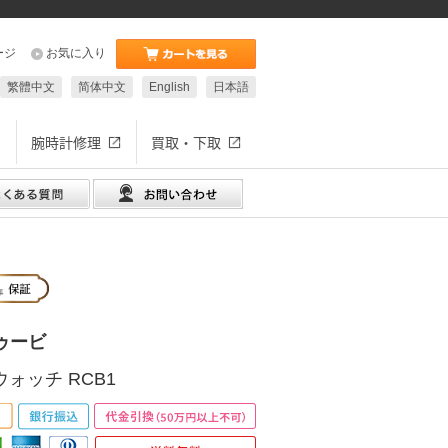
ージ
お気に入り
繁體中文
简体中文
English
日本語
腕時計修理
買取・下取
ゥービ
ウォッチ RCB1