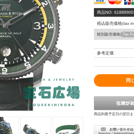
商品NO:
61888900
税込販売価格(tax inc
税別販売価格(
Tax F
参考定価
同
商品到着予定日の翌日ま